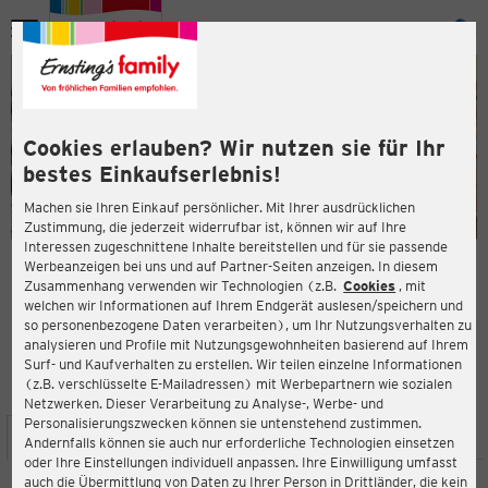
Menü
ießen
ießen
Cookies erlauben? Wir nutzen sie für Ihr
bestes Einkaufserlebnis!
Machen sie Ihren Einkauf persönlicher. Mit Ihrer ausdrücklichen
Zustimmung, die jederzeit widerrufbar ist, können wir auf Ihre
Interessen zugeschnittene Inhalte bereitstellen und für sie passende
en
Werbeanzeigen bei uns und auf Partner-Seiten anzeigen. In diesem
Zusammenhang verwenden wir Technologien (z.B.
Cookies
, mit
ERNSTING'S FAMILY FILIALE
welchen wir Informationen auf Ihrem Endgerät auslesen/speichern und
Am Hospital 21
so personenbezogene Daten verarbeiten), um Ihr Nutzungsverhalten zu
34560 Fritzlar
analysieren und Profile mit Nutzungsgewohnheiten basierend auf Ihrem
Surf- und Kaufverhalten zu erstellen. Wir teilen einzelne Informationen
(z.B. verschlüsselte E-Mailadressen) mit Werbepartnern wie sozialen
4,4
ießen
Bewertung:
Netzwerken. Dieser Verarbeitung zu Analyse-, Werbe- und
Personalisierungszwecken können sie untenstehend zustimmen.
STANDORT
SERVICES
SORTIMENT
AKTIONEN
Andernfalls können sie auch nur erforderliche Technologien einsetzen
oder Ihre Einstellungen individuell anpassen. Ihre Einwilligung umfasst
auch die Übermittlung von Daten zu Ihrer Person in Drittländer, die kein