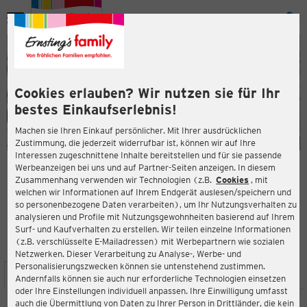
Menü
ießen
ießen
Cookies erlauben? Wir nutzen sie für Ihr
bestes Einkaufserlebnis!
Machen sie Ihren Einkauf persönlicher. Mit Ihrer ausdrücklichen
Zustimmung, die jederzeit widerrufbar ist, können wir auf Ihre
Interessen zugeschnittene Inhalte bereitstellen und für sie passende
en
Werbeanzeigen bei uns und auf Partner-Seiten anzeigen. In diesem
Zusammenhang verwenden wir Technologien (z.B.
Cookies
, mit
ERNSTING'S FAMILY FILIALE
welchen wir Informationen auf Ihrem Endgerät auslesen/speichern und
Schleswiger Straße 130
so personenbezogene Daten verarbeiten), um Ihr Nutzungsverhalten zu
24941 Flensburg
analysieren und Profile mit Nutzungsgewohnheiten basierend auf Ihrem
Surf- und Kaufverhalten zu erstellen. Wir teilen einzelne Informationen
(z.B. verschlüsselte E-Mailadressen) mit Werbepartnern wie sozialen
4,1
ießen
Bewertung:
Netzwerken. Dieser Verarbeitung zu Analyse-, Werbe- und
Personalisierungszwecken können sie untenstehend zustimmen.
STANDORT
SERVICES
SORTIMENT
AKTIONEN
Andernfalls können sie auch nur erforderliche Technologien einsetzen
oder Ihre Einstellungen individuell anpassen. Ihre Einwilligung umfasst
auch die Übermittlung von Daten zu Ihrer Person in Drittländer, die kein