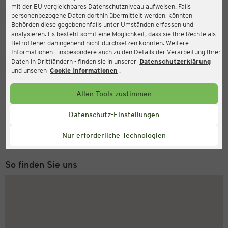
mit der EU vergleichbares Datenschutzniveau aufweisen. Falls
Ernsting's family
personenbezogene Daten dorthin übermittelt werden, könnten
Behörden diese gegebenenfalls unter Umständen erfassen und
Schleswiger Straße 130, 24941 Flensburg
analysieren. Es besteht somit eine Möglichkeit, dass sie Ihre Rechte als
Betroffener dahingehend nicht durchsetzen könnten. Weitere
Informationen - insbesondere auch zu den Details der Verarbeitung Ihrer
Daten in Drittländern - finden sie in unserer
Datenschutzerklärung
Geöffnet
Aktuell:
und unseren
Cookie Informationen
.
Öffnungszeiten heute:
09:00 - 20:00
Allen Tools zustimmen
Service Hotline
Datenschutz-Einstellungen
+43 (0) 1 2675 502
Nur erforderliche Technologien
Montag bis Freitag 8-18 Uhr
So finden Sie uns