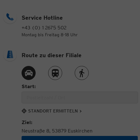
Service Hotline
+43 (0) 1 2675 502
Montag bis Freitag 8-18 Uhr
Route zu dieser Filiale
Route per Auto
Route per Zug
Route zu Fuß
Start:
STANDORT ERMITTELN
Ziel:
Neustraße 8, 53879 Euskirchen