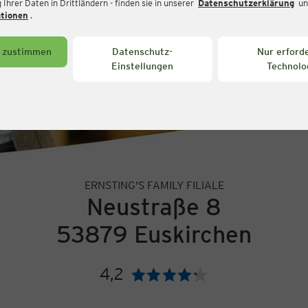
Ihrer Daten in Drittländern - finden sie in unserer
Datenschutzerklärung
un
ationen
.
s zustimmen
Datenschutz-
Nur erforde
Einstellungen
Technolo
ERNSTING'S FAMILY FILIALE
Neustraße 8
53879 Euskirchen
4,2
Bewertung: