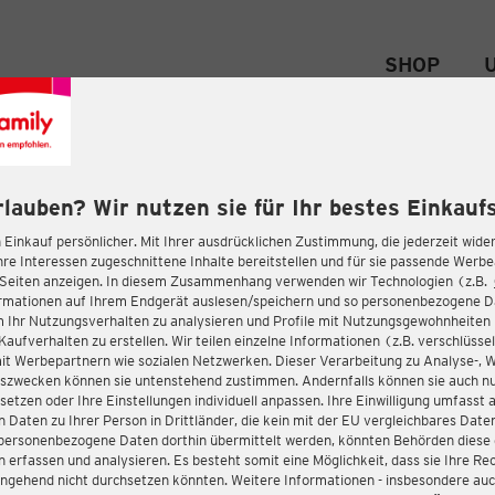
SHOP
rlauben? Wir nutzen sie für Ihr bestes Einkaufs
 Einkauf persönlicher. Mit Ihrer ausdrücklichen Zustimmung, die jederzeit wider
hre Interessen zugeschnittene Inhalte bereitstellen und für sie passende Werb
-Seiten anzeigen. In diesem Zusammenhang verwenden wir Technologien (z.B.
ormationen auf Ihrem Endgerät auslesen/speichern und so personenbezogene 
m Ihr Nutzungsverhalten zu analysieren und Profile mit Nutzungsgewohnheiten 
Kaufverhalten zu erstellen. Wir teilen einzelne Informationen (z.B. verschlüssel
it Werbepartnern wie sozialen Netzwerken. Dieser Verarbeitung zu Analyse-, 
gszwecken können sie untenstehend zustimmen. Andernfalls können sie auch nu
setzen oder Ihre Einstellungen individuell anpassen. Ihre Einwilligung umfasst 
 Daten zu Ihrer Person in Drittländer, die kein mit der EU vergleichbares Dat
s personenbezogene Daten dorthin übermittelt werden, könnten Behörden diese
erfassen und analysieren. Es besteht somit eine Möglichkeit, dass sie Ihre Rec
ngehend nicht durchsetzen könnten. Weitere Informationen - insbesondere auc