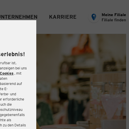
Meine Filiale
UNTERNEHMEN
KARRIERE
Filiale finden
erlebnis!
rufbar ist,
eanzeigen bei uns
Cookies
, mit
Daten
basierend auf
te E-
Werbe- und
r erforderliche
auch die
enschutzniveau
 gegebenenfalls
hte als
h zu den Details