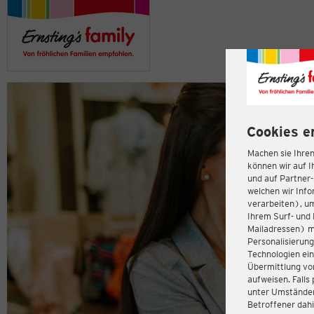
Cookies e
Machen sie Ihren
können wir auf I
und auf Partner
welchen wir Inf
verarbeiten), u
Ihrem Surf- und 
Mailadressen) m
Personalisierun
Technologien ein
Übermittlung von
aufweisen. Fall
unter Umständen 
Betroffener dahi