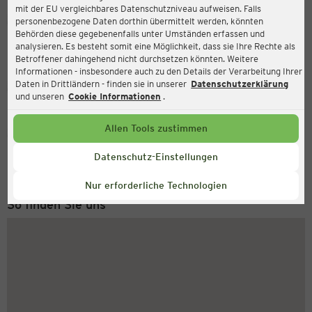
mit der EU vergleichbares Datenschutzniveau aufweisen. Falls
Ernsting's family
personenbezogene Daten dorthin übermittelt werden, könnten
Behörden diese gegebenenfalls unter Umständen erfassen und
Rüttenscheider Straße 141, 45130 Essen
analysieren. Es besteht somit eine Möglichkeit, dass sie Ihre Rechte als
Betroffener dahingehend nicht durchsetzen könnten. Weitere
Informationen - insbesondere auch zu den Details der Verarbeitung Ihrer
Daten in Drittländern - finden sie in unserer
Datenschutzerklärung
Geschlossen
Aktuell:
und unseren
Cookie Informationen
.
Allen Tools zustimmen
Service Hotline
+43 (0) 1 2675 502
Datenschutz-Einstellungen
Montag bis Freitag 8-18 Uhr
Nur erforderliche Technologien
So finden Sie uns