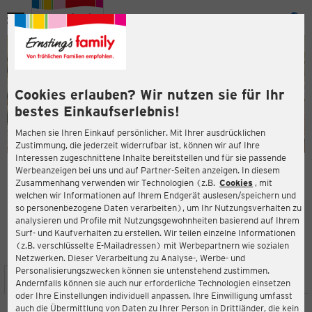
Menü
ießen
ießen
Cookies erlauben? Wir nutzen sie für Ihr
bestes Einkaufserlebnis!
Machen sie Ihren Einkauf persönlicher. Mit Ihrer ausdrücklichen
Zustimmung, die jederzeit widerrufbar ist, können wir auf Ihre
Interessen zugeschnittene Inhalte bereitstellen und für sie passende
en
Werbeanzeigen bei uns und auf Partner-Seiten anzeigen. In diesem
Zusammenhang verwenden wir Technologien (z.B.
Cookies
, mit
ERNSTING'S FAMILY FILIALE
welchen wir Informationen auf Ihrem Endgerät auslesen/speichern und
Rüttenscheider Straße 141
so personenbezogene Daten verarbeiten), um Ihr Nutzungsverhalten zu
45130 Essen
analysieren und Profile mit Nutzungsgewohnheiten basierend auf Ihrem
Surf- und Kaufverhalten zu erstellen. Wir teilen einzelne Informationen
(z.B. verschlüsselte E-Mailadressen) mit Werbepartnern wie sozialen
4,1
ießen
Bewertung:
Netzwerken. Dieser Verarbeitung zu Analyse-, Werbe- und
Personalisierungszwecken können sie untenstehend zustimmen.
STANDORT
SERVICES
SORTIMENT
AKTIONEN
Andernfalls können sie auch nur erforderliche Technologien einsetzen
oder Ihre Einstellungen individuell anpassen. Ihre Einwilligung umfasst
auch die Übermittlung von Daten zu Ihrer Person in Drittländer, die kein