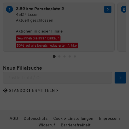
2.59 km: Porscheplatz 2
45127 Essen
Aktuell geschlossen
Aktionen in dieser Filiale
Gewinnen Sie Ihren Einkauf!
50% auf alle bereits reduzierten Artikel
Neue Filialsuche
Such
STANDORT ERMITTELN
AGB
Datenschutz
Cookie-Einstellungen
Impressum
Widerruf
Barrierefreiheit