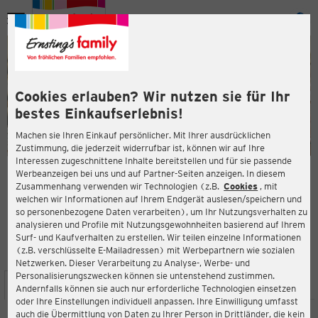
Menü
ießen
ießen
Cookies erlauben? Wir nutzen sie für Ihr
bestes Einkaufserlebnis!
Machen sie Ihren Einkauf persönlicher. Mit Ihrer ausdrücklichen
Zustimmung, die jederzeit widerrufbar ist, können wir auf Ihre
Interessen zugeschnittene Inhalte bereitstellen und für sie passende
en
Werbeanzeigen bei uns und auf Partner-Seiten anzeigen. In diesem
Zusammenhang verwenden wir Technologien (z.B.
Cookies
, mit
ERNSTING'S FAMILY FILIALE
welchen wir Informationen auf Ihrem Endgerät auslesen/speichern und
Hauptstraße 16-18
so personenbezogene Daten verarbeiten), um Ihr Nutzungsverhalten zu
91054 Erlangen
analysieren und Profile mit Nutzungsgewohnheiten basierend auf Ihrem
Surf- und Kaufverhalten zu erstellen. Wir teilen einzelne Informationen
(z.B. verschlüsselte E-Mailadressen) mit Werbepartnern wie sozialen
4,2
ießen
Bewertung:
Netzwerken. Dieser Verarbeitung zu Analyse-, Werbe- und
Personalisierungszwecken können sie untenstehend zustimmen.
STANDORT
SERVICES
SORTIMENT
AKTIONEN
Andernfalls können sie auch nur erforderliche Technologien einsetzen
oder Ihre Einstellungen individuell anpassen. Ihre Einwilligung umfasst
auch die Übermittlung von Daten zu Ihrer Person in Drittländer, die kein