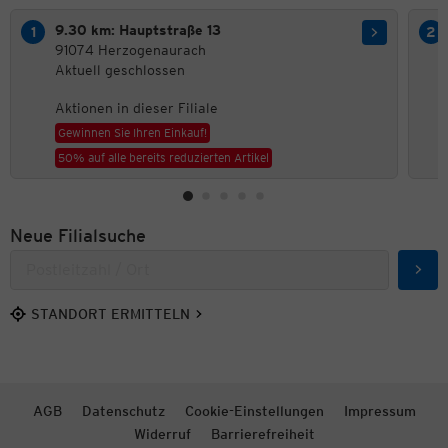
9.30 km: Hauptstraße 13
91074 Herzogenaurach
Aktuell geschlossen
Aktionen in dieser Filiale
Gewinnen Sie Ihren Einkauf!
50% auf alle bereits reduzierten Artikel
Neue Filialsuche
Such
STANDORT ERMITTELN
AGB
Datenschutz
Cookie-Einstellungen
Impressum
Widerruf
Barrierefreiheit