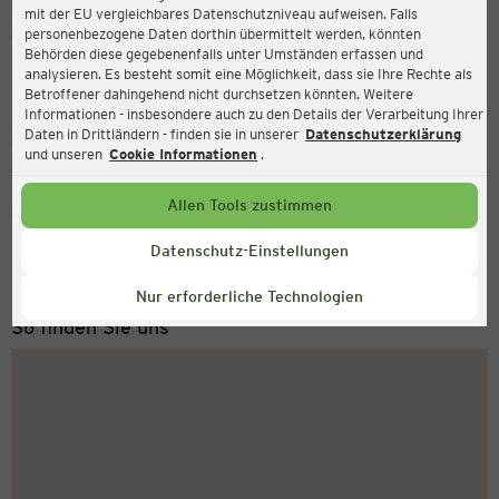
mit der EU vergleichbares Datenschutzniveau aufweisen. Falls
Ernsting's family
personenbezogene Daten dorthin übermittelt werden, könnten
Behörden diese gegebenenfalls unter Umständen erfassen und
Hauptstraße 16-18, 91054 Erlangen
analysieren. Es besteht somit eine Möglichkeit, dass sie Ihre Rechte als
Betroffener dahingehend nicht durchsetzen könnten. Weitere
Informationen - insbesondere auch zu den Details der Verarbeitung Ihrer
Daten in Drittländern - finden sie in unserer
Datenschutzerklärung
Geschlossen
Aktuell:
und unseren
Cookie Informationen
.
Allen Tools zustimmen
Service Hotline
+43 (0) 1 2675 502
Datenschutz-Einstellungen
Montag bis Freitag 8-18 Uhr
Nur erforderliche Technologien
So finden Sie uns