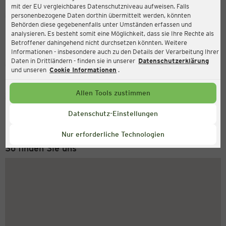
mit der EU vergleichbares Datenschutzniveau aufweisen. Falls
Ernsting's family
personenbezogene Daten dorthin übermittelt werden, könnten
Behörden diese gegebenenfalls unter Umständen erfassen und
Antwerpener Str. 4, 41812 Erkelenz
analysieren. Es besteht somit eine Möglichkeit, dass sie Ihre Rechte als
Betroffener dahingehend nicht durchsetzen könnten. Weitere
Informationen - insbesondere auch zu den Details der Verarbeitung Ihrer
Daten in Drittländern - finden sie in unserer
Datenschutzerklärung
Geschlossen
Aktuell:
und unseren
Cookie Informationen
.
Allen Tools zustimmen
Service Hotline
+43 (0) 1 2675 502
Datenschutz-Einstellungen
Montag bis Freitag 8-18 Uhr
Nur erforderliche Technologien
So finden Sie uns