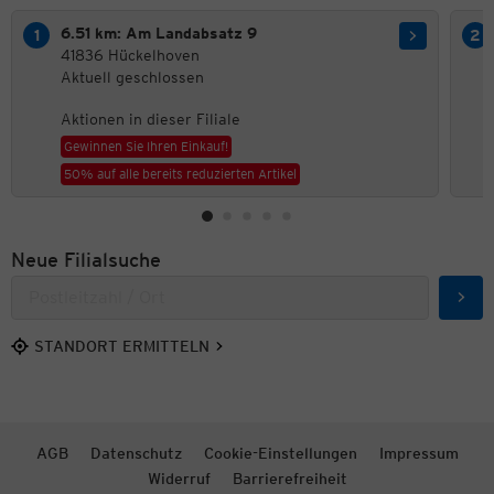
6.51 km: Am Landabsatz 9
41836 Hückelhoven
Aktuell geschlossen
Aktionen in dieser Filiale
Gewinnen Sie Ihren Einkauf!
50% auf alle bereits reduzierten Artikel
Neue Filialsuche
Such
STANDORT ERMITTELN
AGB
Datenschutz
Cookie-Einstellungen
Impressum
Widerruf
Barrierefreiheit