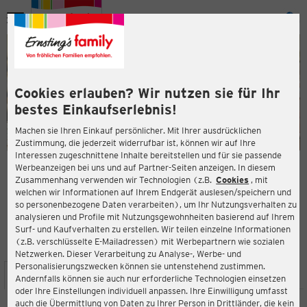
Menü
ießen
ießen
Cookies erlauben? Wir nutzen sie für Ihr
bestes Einkaufserlebnis!
Machen sie Ihren Einkauf persönlicher. Mit Ihrer ausdrücklichen
Zustimmung, die jederzeit widerrufbar ist, können wir auf Ihre
Interessen zugeschnittene Inhalte bereitstellen und für sie passende
en
Werbeanzeigen bei uns und auf Partner-Seiten anzeigen. In diesem
Zusammenhang verwenden wir Technologien (z.B.
Cookies
, mit
ERNSTING'S FAMILY FILIALE
welchen wir Informationen auf Ihrem Endgerät auslesen/speichern und
Antwerpener Str. 4
so personenbezogene Daten verarbeiten), um Ihr Nutzungsverhalten zu
41812 Erkelenz
analysieren und Profile mit Nutzungsgewohnheiten basierend auf Ihrem
Surf- und Kaufverhalten zu erstellen. Wir teilen einzelne Informationen
(z.B. verschlüsselte E-Mailadressen) mit Werbepartnern wie sozialen
4,0
ießen
Bewertung:
Netzwerken. Dieser Verarbeitung zu Analyse-, Werbe- und
Personalisierungszwecken können sie untenstehend zustimmen.
STANDORT
SERVICES
SORTIMENT
AKTIONEN
Andernfalls können sie auch nur erforderliche Technologien einsetzen
oder Ihre Einstellungen individuell anpassen. Ihre Einwilligung umfasst
auch die Übermittlung von Daten zu Ihrer Person in Drittländer, die kein