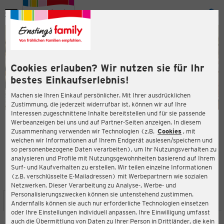
Menü
ießen
ießen
Cookies erlauben? Wir nutzen sie für Ihr
bestes Einkaufserlebnis!
Machen sie Ihren Einkauf persönlicher. Mit Ihrer ausdrücklichen
Zustimmung, die jederzeit widerrufbar ist, können wir auf Ihre
Interessen zugeschnittene Inhalte bereitstellen und für sie passende
en
Werbeanzeigen bei uns und auf Partner-Seiten anzeigen. In diesem
Zusammenhang verwenden wir Technologien (z.B.
Cookies
, mit
ERNSTING'S FAMILY FILIALE
welchen wir Informationen auf Ihrem Endgerät auslesen/speichern und
Werner-von-Siemens-Str.28
so personenbezogene Daten verarbeiten), um Ihr Nutzungsverhalten zu
64711 Erbach
analysieren und Profile mit Nutzungsgewohnheiten basierend auf Ihrem
Surf- und Kaufverhalten zu erstellen. Wir teilen einzelne Informationen
(z.B. verschlüsselte E-Mailadressen) mit Werbepartnern wie sozialen
4,3
ießen
Bewertung:
Netzwerken. Dieser Verarbeitung zu Analyse-, Werbe- und
Personalisierungszwecken können sie untenstehend zustimmen.
STANDORT
SERVICES
SORTIMENT
AKTIONEN
Andernfalls können sie auch nur erforderliche Technologien einsetzen
oder Ihre Einstellungen individuell anpassen. Ihre Einwilligung umfasst
auch die Übermittlung von Daten zu Ihrer Person in Drittländer, die kein