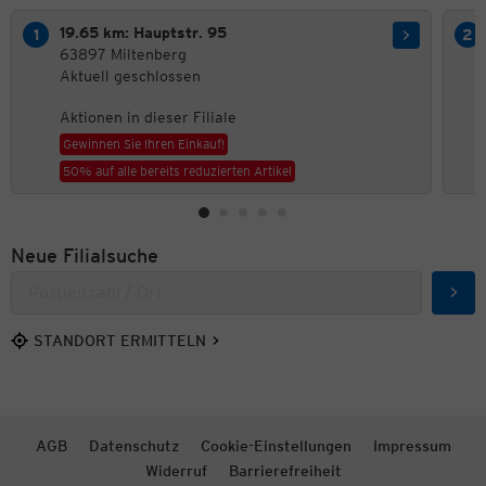
19.65 km: Hauptstr. 95
63897 Miltenberg
Aktuell geschlossen
Aktionen in dieser Filiale
Gewinnen Sie Ihren Einkauf!
50% auf alle bereits reduzierten Artikel
Neue Filialsuche
Such
STANDORT ERMITTELN
AGB
Datenschutz
Cookie-Einstellungen
Impressum
Widerruf
Barrierefreiheit