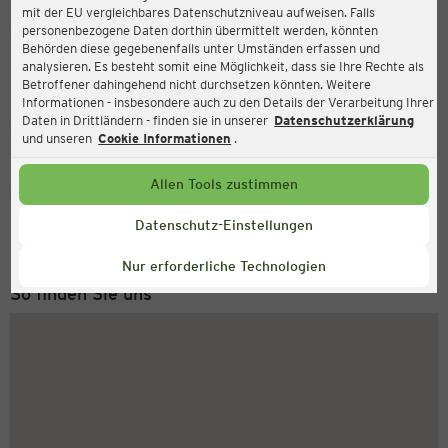
mit der EU vergleichbares Datenschutzniveau aufweisen. Falls
Ernsting's family
personenbezogene Daten dorthin übermittelt werden, könnten
Behörden diese gegebenenfalls unter Umständen erfassen und
Werner-von-Siemens-Str.28, 64711 Erbach
analysieren. Es besteht somit eine Möglichkeit, dass sie Ihre Rechte als
Betroffener dahingehend nicht durchsetzen könnten. Weitere
Informationen - insbesondere auch zu den Details der Verarbeitung Ihrer
Daten in Drittländern - finden sie in unserer
Datenschutzerklärung
Geschlossen
Aktuell:
und unseren
Cookie Informationen
.
Allen Tools zustimmen
Service Hotline
+43 (0) 1 2675 502
Datenschutz-Einstellungen
Montag bis Freitag 8-18 Uhr
Nur erforderliche Technologien
So finden Sie uns