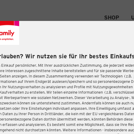
SHOP
rlauben? Wir nutzen sie für Ihr bestes Einkaufs
 Einkauf persönlicher. Mit Ihrer ausdrücklichen Zustimmung, die jederzeit wider
hre Interessen zugeschnittene Inhalte bereitstellen und für sie passende Werb
-Seiten anzeigen. In diesem Zusammenhang verwenden wir Technologien (z.B.
ormationen auf Ihrem Endgerät auslesen/speichern und so personenbezogene 
m Ihr Nutzungsverhalten zu analysieren und Profile mit Nutzungsgewohnheiten 
Kaufverhalten zu erstellen. Wir teilen einzelne Informationen (z.B. verschlüssel
it Werbepartnern wie sozialen Netzwerken. Dieser Verarbeitung zu Analyse-, 
gszwecken können sie untenstehend zustimmen. Andernfalls können sie auch nu
setzen oder Ihre Einstellungen individuell anpassen. Ihre Einwilligung umfasst 
 Daten zu Ihrer Person in Drittländer, die kein mit der EU vergleichbares Dat
s personenbezogene Daten dorthin übermittelt werden, könnten Behörden diese
erfassen und analysieren. Es besteht somit eine Möglichkeit, dass sie Ihre Rec
ngehend nicht durchsetzen könnten. Weitere Informationen - insbesondere auc