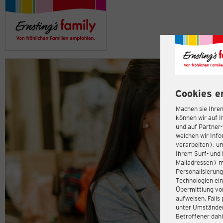
Cookies e
Machen sie Ihren
können wir auf I
und auf Partner
welchen wir Inf
verarbeiten), u
Ihrem Surf- und 
Mailadressen) m
Personalisierun
Technologien ein
Übermittlung von
aufweisen. Fall
unter Umständen 
Betroffener dahi