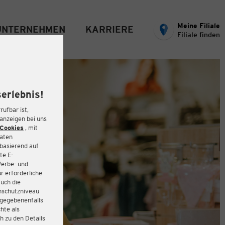
Meine Filiale
UNTERNEHMEN
KARRIERE
Filiale finden
erlebnis!
rufbar ist,
eanzeigen bei uns
Cookies
, mit
Daten
basierend auf
te E-
Werbe- und
r erforderliche
auch die
enschutzniveau
 gegebenenfalls
hte als
h zu den Details