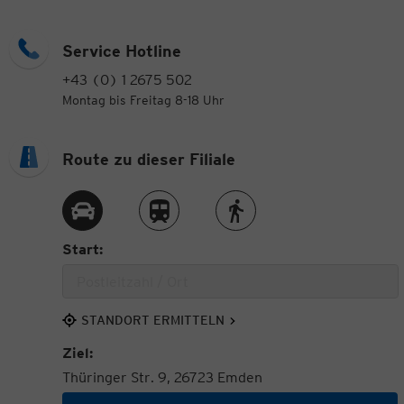
Service Hotline
+43 (0) 1 2675 502
Montag bis Freitag 8-18 Uhr
Route zu dieser Filiale
Route per Auto
Route per Zug
Route zu Fuß
Start:
STANDORT ERMITTELN
Ziel:
Thüringer Str. 9, 26723 Emden