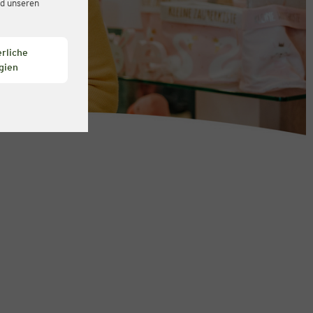
d unseren
rliche
gien