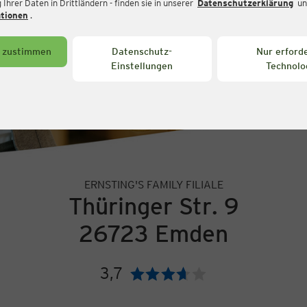
Ihrer Daten in Drittländern - finden sie in unserer
Datenschutzerklärung
un
ationen
.
s zustimmen
Datenschutz-
Nur erforde
Einstellungen
Technolo
ERNSTING'S FAMILY FILIALE
Thüringer Str. 9
26723 Emden
3,7
Bewertung: