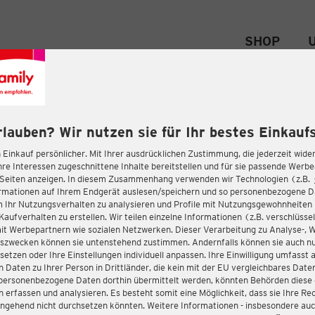
SHOP
rlauben? Wir nutzen sie für Ihr bestes Einkaufs
 Einkauf persönlicher. Mit Ihrer ausdrücklichen Zustimmung, die jederzeit wider
hre Interessen zugeschnittene Inhalte bereitstellen und für sie passende Werb
-Seiten anzeigen. In diesem Zusammenhang verwenden wir Technologien (z.B.
ormationen auf Ihrem Endgerät auslesen/speichern und so personenbezogene 
m Ihr Nutzungsverhalten zu analysieren und Profile mit Nutzungsgewohnheiten 
Kaufverhalten zu erstellen. Wir teilen einzelne Informationen (z.B. verschlüssel
it Werbepartnern wie sozialen Netzwerken. Dieser Verarbeitung zu Analyse-, 
gszwecken können sie untenstehend zustimmen. Andernfalls können sie auch nu
setzen oder Ihre Einstellungen individuell anpassen. Ihre Einwilligung umfasst 
 Daten zu Ihrer Person in Drittländer, die kein mit der EU vergleichbares Dat
s personenbezogene Daten dorthin übermittelt werden, könnten Behörden diese
erfassen und analysieren. Es besteht somit eine Möglichkeit, dass sie Ihre Rec
ngehend nicht durchsetzen könnten. Weitere Informationen - insbesondere auc