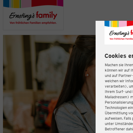
Cookies e
Machen sie Ihren
können wir auf I
und auf Partner
welchen wir Inf
verarbeiten), u
Ihrem Surf- und 
Mailadressen) m
Personalisierun
Technologien ein
Übermittlung von
aufweisen. Fall
unter Umständen 
Betroffener dahi