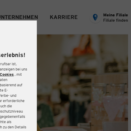
Meine Filiale
UNTERNEHMEN
KARRIERE
Filiale finden
erlebnis!
rufbar ist,
eanzeigen bei uns
Cookies
, mit
Daten
basierend auf
te E-
Werbe- und
r erforderliche
auch die
enschutzniveau
 gegebenenfalls
hte als
h zu den Details