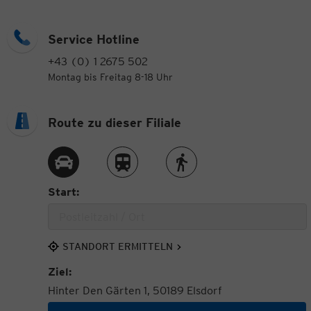
Service Hotline
+43 (0) 1 2675 502
Montag bis Freitag 8-18 Uhr
Route zu dieser Filiale
Route per Auto
Route per Zug
Route zu Fuß
Start:
STANDORT ERMITTELN
Ziel:
Hinter Den Gärten 1, 50189 Elsdorf