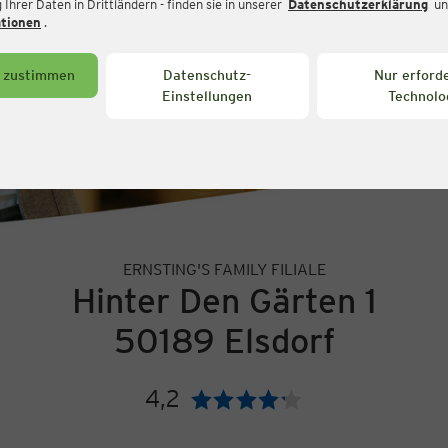
Ihrer Daten in Drittländern - finden sie in unserer
Datenschutzerklärung
un
ationen
.
s zustimmen
Datenschutz-
Nur erforde
Einstellungen
Technolo
ERNSTING'S FAMILY FILIALE
Hinter Den Gärten 1
50189 Elsdorf
4,2
Bewertung: