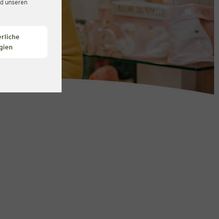
d unseren
rliche
gien