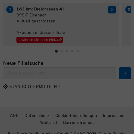
1.63 km: Bleichrasen 41
99817 Eisenach
Aktuell geschlossen
Aktionen in dieser Filiale
Gewinnen Sie Ihren Einkauf!
Neue Filialsuche
Such
STANDORT ERMITTELN
AGB
Datenschutz
Cookie-Einstellungen
Impressum
Widerruf
Barrierefreiheit
Ernsting’s family Austria GmbH & Co KG 2026. © Alle Rechte