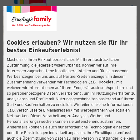
Menü
ießen
ießen
Cookies erlauben? Wir nutzen sie für Ihr
bestes Einkaufserlebnis!
Machen sie Ihren Einkauf persönlicher. Mit Ihrer ausdrücklichen
Zustimmung, die jederzeit widerrufbar ist, können wir auf Ihre
Interessen zugeschnittene Inhalte bereitstellen und für sie passende
en
Werbeanzeigen bei uns und auf Partner-Seiten anzeigen. In diesem
Zusammenhang verwenden wir Technologien (z.B.
Cookies
, mit
ERNSTING'S FAMILY FILIALE
welchen wir Informationen auf Ihrem Endgerät auslesen/speichern und
Mühlhäuser Str. 110
so personenbezogene Daten verarbeiten), um Ihr Nutzungsverhalten zu
99817 Eisenach
analysieren und Profile mit Nutzungsgewohnheiten basierend auf Ihrem
Surf- und Kaufverhalten zu erstellen. Wir teilen einzelne Informationen
(z.B. verschlüsselte E-Mailadressen) mit Werbepartnern wie sozialen
3,0
ießen
Bewertung:
Netzwerken. Dieser Verarbeitung zu Analyse-, Werbe- und
Personalisierungszwecken können sie untenstehend zustimmen.
STANDORT
SERVICES
SORTIMENT
AKTIONEN
Andernfalls können sie auch nur erforderliche Technologien einsetzen
oder Ihre Einstellungen individuell anpassen. Ihre Einwilligung umfasst
auch die Übermittlung von Daten zu Ihrer Person in Drittländer, die kein