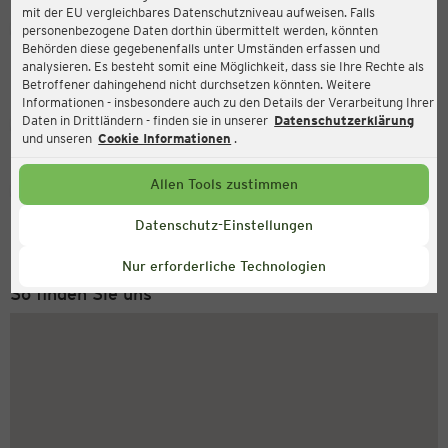
mit der EU vergleichbares Datenschutzniveau aufweisen. Falls
Ernsting's family
personenbezogene Daten dorthin übermittelt werden, könnten
Behörden diese gegebenenfalls unter Umständen erfassen und
Mühlhäuser Str. 110, 99817 Eisenach
analysieren. Es besteht somit eine Möglichkeit, dass sie Ihre Rechte als
Betroffener dahingehend nicht durchsetzen könnten. Weitere
Informationen - insbesondere auch zu den Details der Verarbeitung Ihrer
Daten in Drittländern - finden sie in unserer
Datenschutzerklärung
Geschlossen
Aktuell:
und unseren
Cookie Informationen
.
Allen Tools zustimmen
Service Hotline
+43 (0) 1 2675 502
Datenschutz-Einstellungen
Montag bis Freitag 8-18 Uhr
Nur erforderliche Technologien
So finden Sie uns