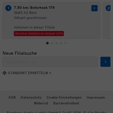
7.50 km: Boterhoek 179
5683 AZ Best
Aktuell geschlossen
Aktionen in dieser Filiale
Verzamel stempels en bespaar 20%
Neue Filialsuche
Such
STANDORT ERMITTELN
AGB
Datenschutz
Cookie-Einstellungen
Impressum
Widerruf
Barrierefreiheit
Ernsting’s family Austria GmbH & Co KG 2026. © Alle Rechte