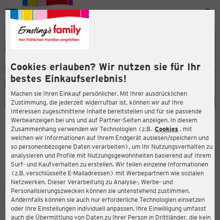
Menü
ießen
ießen
Cookies erlauben? Wir nutzen sie für Ihr
bestes Einkaufserlebnis!
Machen sie Ihren Einkauf persönlicher. Mit Ihrer ausdrücklichen
Zustimmung, die jederzeit widerrufbar ist, können wir auf Ihre
Interessen zugeschnittene Inhalte bereitstellen und für sie passende
en
Werbeanzeigen bei uns und auf Partner-Seiten anzeigen. In diesem
Zusammenhang verwenden wir Technologien (z.B.
Cookies
, mit
ERNSTING'S FAMILY FILIALE
welchen wir Informationen auf Ihrem Endgerät auslesen/speichern und
Winkelcentrum Woensel 110
so personenbezogene Daten verarbeiten), um Ihr Nutzungsverhalten zu
5625 AG Eindhoven
analysieren und Profile mit Nutzungsgewohnheiten basierend auf Ihrem
Surf- und Kaufverhalten zu erstellen. Wir teilen einzelne Informationen
(z.B. verschlüsselte E-Mailadressen) mit Werbepartnern wie sozialen
4,6
ießen
Bewertung:
Netzwerken. Dieser Verarbeitung zu Analyse-, Werbe- und
Personalisierungszwecken können sie untenstehend zustimmen.
STANDORT
SERVICES
SORTIMENT
AKTIONEN
Andernfalls können sie auch nur erforderliche Technologien einsetzen
oder Ihre Einstellungen individuell anpassen. Ihre Einwilligung umfasst
auch die Übermittlung von Daten zu Ihrer Person in Drittländer, die kein