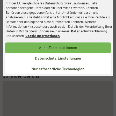
mit der EU vergleichbares Datenschutzniveau aufweisen. Falls
Ernsting's family
personenbezogene Daten dorthin übermittelt werden, könnten
Behörden diese gegebenenfalls unter Umständen erfassen und
Winkelcentrum Woensel 110, 5625 AG Eindhoven
analysieren. Es besteht somit eine Möglichkeit, dass sie Ihre Rechte als
Betroffener dahingehend nicht durchsetzen könnten. Weitere
Informationen - insbesondere auch zu den Details der Verarbeitung Ihrer
Daten in Drittländern - finden sie in unserer
Datenschutzerklärung
Geschlossen
Aktuell:
und unseren
Cookie Informationen
.
Allen Tools zustimmen
Service Hotline
+43 (0) 1 2675 502
Datenschutz-Einstellungen
Montag bis Freitag 8-18 Uhr
Nur erforderliche Technologien
So finden Sie uns