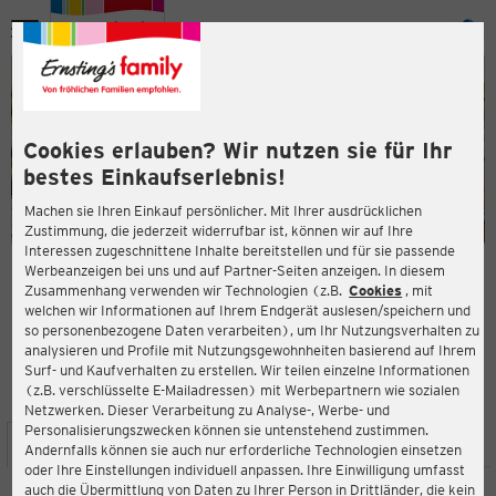
Menü
ießen
ießen
Cookies erlauben? Wir nutzen sie für Ihr
bestes Einkaufserlebnis!
Machen sie Ihren Einkauf persönlicher. Mit Ihrer ausdrücklichen
Zustimmung, die jederzeit widerrufbar ist, können wir auf Ihre
Interessen zugeschnittene Inhalte bereitstellen und für sie passende
en
Werbeanzeigen bei uns und auf Partner-Seiten anzeigen. In diesem
Zusammenhang verwenden wir Technologien (z.B.
Cookies
, mit
ERNSTING'S FAMILY FILIALE
welchen wir Informationen auf Ihrem Endgerät auslesen/speichern und
Marktplatz 4
so personenbezogene Daten verarbeiten), um Ihr Nutzungsverhalten zu
04838 Eilenburg
analysieren und Profile mit Nutzungsgewohnheiten basierend auf Ihrem
Surf- und Kaufverhalten zu erstellen. Wir teilen einzelne Informationen
(z.B. verschlüsselte E-Mailadressen) mit Werbepartnern wie sozialen
4,2
ießen
Bewertung:
Netzwerken. Dieser Verarbeitung zu Analyse-, Werbe- und
Personalisierungszwecken können sie untenstehend zustimmen.
STANDORT
SERVICES
SORTIMENT
AKTIONEN
Andernfalls können sie auch nur erforderliche Technologien einsetzen
oder Ihre Einstellungen individuell anpassen. Ihre Einwilligung umfasst
auch die Übermittlung von Daten zu Ihrer Person in Drittländer, die kein