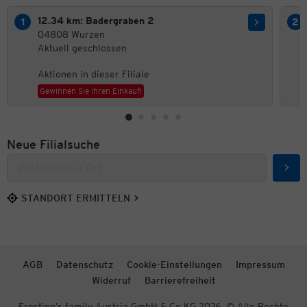
12.34 km: Badergraben 2
04808 Wurzen
Aktuell geschlossen
Aktionen in dieser Filiale
Gewinnen Sie Ihren Einkauf!
Neue Filialsuche
Such
STANDORT ERMITTELN
AGB
Datenschutz
Cookie-Einstellungen
Impressum
Widerruf
Barrierefreiheit
Ernsting’s family Austria GmbH & Co KG 2026. © Alle Rechte