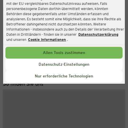
mit der EU vergleichbares Datenschutzniveau aufweisen. Falls
Ernsting's family
personenbezogene Daten dorthin übermittelt werden, könnten
Behörden diese gegebenenfalls unter Umständen erfassen und
Marktplatz 4, 04838 Eilenburg
analysieren. Es besteht somit eine Möglichkeit, dass sie Ihre Rechte als
Betroffener dahingehend nicht durchsetzen könnten. Weitere
Informationen - insbesondere auch zu den Details der Verarbeitung Ihrer
Daten in Drittländern - finden sie in unserer
Datenschutzerklärung
Geschlossen
Aktuell:
und unseren
Cookie Informationen
.
Allen Tools zustimmen
Service Hotline
+43 (0) 1 2675 502
Datenschutz-Einstellungen
Montag bis Freitag 8-18 Uhr
Nur erforderliche Technologien
So finden Sie uns