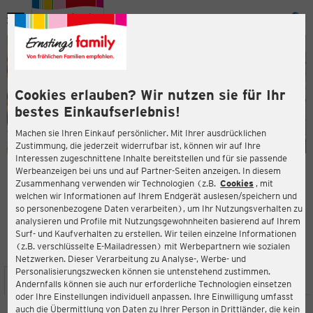
Menü
ießen
ießen
Cookies erlauben? Wir nutzen sie für Ihr
bestes Einkaufserlebnis!
Machen sie Ihren Einkauf persönlicher. Mit Ihrer ausdrücklichen
Zustimmung, die jederzeit widerrufbar ist, können wir auf Ihre
Interessen zugeschnittene Inhalte bereitstellen und für sie passende
en
Werbeanzeigen bei uns und auf Partner-Seiten anzeigen. In diesem
Zusammenhang verwenden wir Technologien (z.B.
Cookies
, mit
ERNSTING'S FAMILY FILIALE
welchen wir Informationen auf Ihrem Endgerät auslesen/speichern und
Münchener Str. 31
so personenbezogene Daten verarbeiten), um Ihr Nutzungsverhalten zu
47249 Duisburg
analysieren und Profile mit Nutzungsgewohnheiten basierend auf Ihrem
Surf- und Kaufverhalten zu erstellen. Wir teilen einzelne Informationen
(z.B. verschlüsselte E-Mailadressen) mit Werbepartnern wie sozialen
4,4
ießen
Bewertung:
Netzwerken. Dieser Verarbeitung zu Analyse-, Werbe- und
Personalisierungszwecken können sie untenstehend zustimmen.
STANDORT
SERVICES
SORTIMENT
AKTIONEN
Andernfalls können sie auch nur erforderliche Technologien einsetzen
oder Ihre Einstellungen individuell anpassen. Ihre Einwilligung umfasst
auch die Übermittlung von Daten zu Ihrer Person in Drittländer, die kein