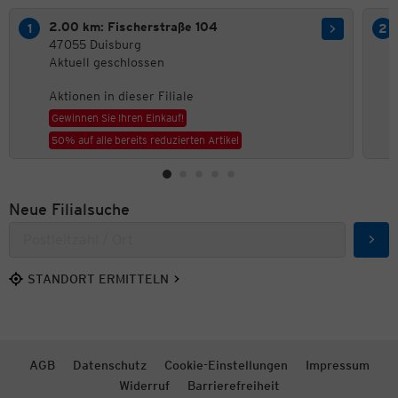
2.00 km: Fischerstraße 104
47055 Duisburg
Aktuell geschlossen
Aktionen in dieser Filiale
Gewinnen Sie Ihren Einkauf!
50% auf alle bereits reduzierten Artikel
Neue Filialsuche
Such
STANDORT ERMITTELN
AGB
Datenschutz
Cookie-Einstellungen
Impressum
Widerruf
Barrierefreiheit