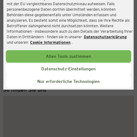
mit der EU vergleichbares Datenschutzniveau aufweisen. Falls
Ernsting's family
personenbezogene Daten dorthin übermittelt werden, könnten
Behörden diese gegebenenfalls unter Umständen erfassen und
Münchener Str. 31, 47249 Duisburg
analysieren. Es besteht somit eine Möglichkeit, dass sie Ihre Rechte als
Betroffener dahingehend nicht durchsetzen könnten. Weitere
Informationen - insbesondere auch zu den Details der Verarbeitung Ihrer
Daten in Drittländern - finden sie in unserer
Datenschutzerklärung
Geschlossen
Aktuell:
und unseren
Cookie Informationen
.
Allen Tools zustimmen
Service Hotline
+43 (0) 1 2675 502
Datenschutz-Einstellungen
Montag bis Freitag 8-18 Uhr
Nur erforderliche Technologien
So finden Sie uns