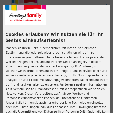
Menü
ießen
ießen
Cookies erlauben? Wir nutzen sie für Ihr
bestes Einkaufserlebnis!
Machen sie Ihren Einkauf persönlicher. Mit Ihrer ausdrücklichen
Zustimmung, die jederzeit widerrufbar ist, können wir auf Ihre
Interessen zugeschnittene Inhalte bereitstellen und für sie passende
en
Werbeanzeigen bei uns und auf Partner-Seiten anzeigen. In diesem
Zusammenhang verwenden wir Technologien (z.B.
Cookies
, mit
ERNSTING'S FAMILY FILIALE
welchen wir Informationen auf Ihrem Endgerät auslesen/speichern und
Duisburger Str. 303
so personenbezogene Daten verarbeiten), um Ihr Nutzungsverhalten zu
47166 Duisburg
analysieren und Profile mit Nutzungsgewohnheiten basierend auf Ihrem
Surf- und Kaufverhalten zu erstellen. Wir teilen einzelne Informationen
(z.B. verschlüsselte E-Mailadressen) mit Werbepartnern wie sozialen
3,5
ießen
Bewertung:
Netzwerken. Dieser Verarbeitung zu Analyse-, Werbe- und
Personalisierungszwecken können sie untenstehend zustimmen.
STANDORT
SERVICES
SORTIMENT
AKTIONEN
Andernfalls können sie auch nur erforderliche Technologien einsetzen
oder Ihre Einstellungen individuell anpassen. Ihre Einwilligung umfasst
auch die Übermittlung von Daten zu Ihrer Person in Drittländer, die kein