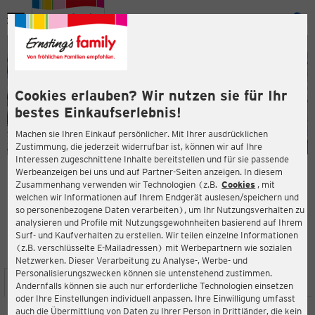
Menü
ießen
ießen
Cookies erlauben? Wir nutzen sie für Ihr
bestes Einkaufserlebnis!
Machen sie Ihren Einkauf persönlicher. Mit Ihrer ausdrücklichen
Zustimmung, die jederzeit widerrufbar ist, können wir auf Ihre
Interessen zugeschnittene Inhalte bereitstellen und für sie passende
en
Werbeanzeigen bei uns und auf Partner-Seiten anzeigen. In diesem
Zusammenhang verwenden wir Technologien (z.B.
Cookies
, mit
ERNSTING'S FAMILY FILIALE
welchen wir Informationen auf Ihrem Endgerät auslesen/speichern und
Wirtelstraße 41
so personenbezogene Daten verarbeiten), um Ihr Nutzungsverhalten zu
52349 Düren
analysieren und Profile mit Nutzungsgewohnheiten basierend auf Ihrem
Surf- und Kaufverhalten zu erstellen. Wir teilen einzelne Informationen
(z.B. verschlüsselte E-Mailadressen) mit Werbepartnern wie sozialen
3,4
ießen
Bewertung:
Netzwerken. Dieser Verarbeitung zu Analyse-, Werbe- und
Personalisierungszwecken können sie untenstehend zustimmen.
STANDORT
SERVICES
SORTIMENT
AKTIONEN
Andernfalls können sie auch nur erforderliche Technologien einsetzen
oder Ihre Einstellungen individuell anpassen. Ihre Einwilligung umfasst
auch die Übermittlung von Daten zu Ihrer Person in Drittländer, die kein