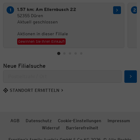
1.57 km: Am Ellernbusch 22
52355 Düren
Aktuell geschlossen
Aktionen in dieser Filiale
Gewinnen Sie Ihren Einkauf!
Neue Filialsuche
Such
STANDORT ERMITTELN
AGB
Datenschutz
Cookie-Einstellungen
Impressum
Widerruf
Barrierefreiheit
Ernsting’s family Austria GmbH & Co KG 2026. © Alle Rechte