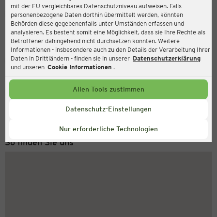
mit der EU vergleichbares Datenschutzniveau aufweisen. Falls
Ernsting's family
personenbezogene Daten dorthin übermittelt werden, könnten
Behörden diese gegebenenfalls unter Umständen erfassen und
Wirtelstraße 41, 52349 Düren
analysieren. Es besteht somit eine Möglichkeit, dass sie Ihre Rechte als
Betroffener dahingehend nicht durchsetzen könnten. Weitere
Informationen - insbesondere auch zu den Details der Verarbeitung Ihrer
Daten in Drittländern - finden sie in unserer
Datenschutzerklärung
Geschlossen
Aktuell:
und unseren
Cookie Informationen
.
Allen Tools zustimmen
Service Hotline
+43 (0) 1 2675 502
Datenschutz-Einstellungen
Montag bis Freitag 8-18 Uhr
Nur erforderliche Technologien
So finden Sie uns