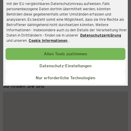
mit der EU vergleichbares Datenschutzniveau aufweisen. Falls
Ernsting's family
personenbezogene Daten dorthin übermittelt werden, könnten
Behörden diese gegebenenfalls unter Umständen erfassen und
Wulfshofstraße 6-8, 44149 Dortmund
analysieren. Es besteht somit eine Möglichkeit, dass sie Ihre Rechte als
Betroffener dahingehend nicht durchsetzen könnten. Weitere
Informationen - insbesondere auch zu den Details der Verarbeitung Ihrer
Daten in Drittländern - finden sie in unserer
Datenschutzerklärung
Geschlossen
Aktuell:
und unseren
Cookie Informationen
.
Allen Tools zustimmen
Service Hotline
+43 (0) 1 2675 502
Datenschutz-Einstellungen
Montag bis Freitag 8-18 Uhr
Nur erforderliche Technologien
So finden Sie uns