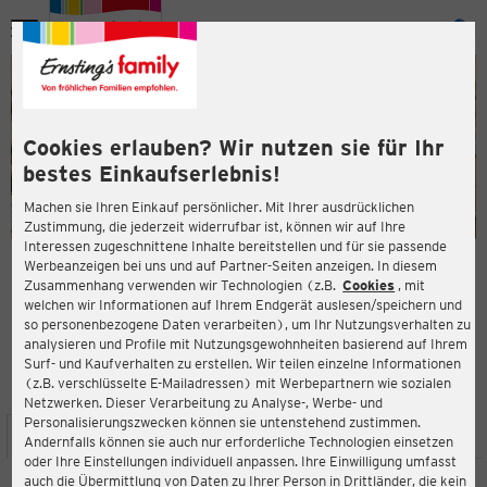
Menü
ießen
ießen
Cookies erlauben? Wir nutzen sie für Ihr
bestes Einkaufserlebnis!
Machen sie Ihren Einkauf persönlicher. Mit Ihrer ausdrücklichen
Zustimmung, die jederzeit widerrufbar ist, können wir auf Ihre
Interessen zugeschnittene Inhalte bereitstellen und für sie passende
en
Werbeanzeigen bei uns und auf Partner-Seiten anzeigen. In diesem
Zusammenhang verwenden wir Technologien (z.B.
Cookies
, mit
ERNSTING'S FAMILY FILIALE
welchen wir Informationen auf Ihrem Endgerät auslesen/speichern und
Wulfshofstraße 6-8
so personenbezogene Daten verarbeiten), um Ihr Nutzungsverhalten zu
44149 Dortmund
analysieren und Profile mit Nutzungsgewohnheiten basierend auf Ihrem
Surf- und Kaufverhalten zu erstellen. Wir teilen einzelne Informationen
(z.B. verschlüsselte E-Mailadressen) mit Werbepartnern wie sozialen
3,6
ießen
Bewertung:
Netzwerken. Dieser Verarbeitung zu Analyse-, Werbe- und
Personalisierungszwecken können sie untenstehend zustimmen.
STANDORT
SERVICES
SORTIMENT
AKTIONEN
Andernfalls können sie auch nur erforderliche Technologien einsetzen
oder Ihre Einstellungen individuell anpassen. Ihre Einwilligung umfasst
auch die Übermittlung von Daten zu Ihrer Person in Drittländer, die kein