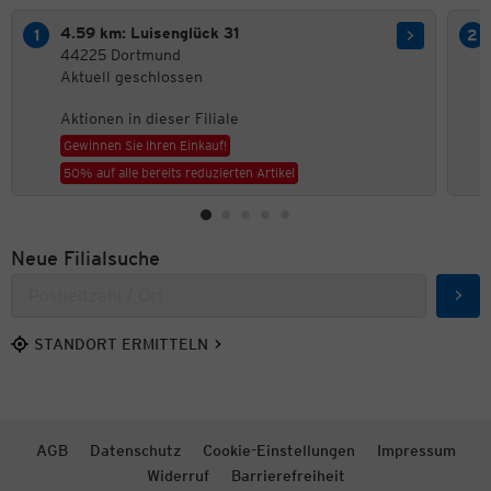
4.59 km: Luisenglück 31
44225 Dortmund
Aktuell geschlossen
Aktionen in dieser Filiale
Gewinnen Sie Ihren Einkauf!
50% auf alle bereits reduzierten Artikel
Neue Filialsuche
Such
STANDORT ERMITTELN
AGB
Datenschutz
Cookie-Einstellungen
Impressum
Widerruf
Barrierefreiheit