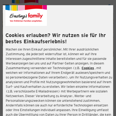
Menü
ießen
ießen
Cookies erlauben? Wir nutzen sie für Ihr
bestes Einkaufserlebnis!
Machen sie Ihren Einkauf persönlicher. Mit Ihrer ausdrücklichen
Zustimmung, die jederzeit widerrufbar ist, können wir auf Ihre
Interessen zugeschnittene Inhalte bereitstellen und für sie passende
en
Werbeanzeigen bei uns und auf Partner-Seiten anzeigen. In diesem
Zusammenhang verwenden wir Technologien (z.B.
Cookies
, mit
ERNSTING'S FAMILY FILIALE
welchen wir Informationen auf Ihrem Endgerät auslesen/speichern und
Wickeder Hellweg 111
so personenbezogene Daten verarbeiten), um Ihr Nutzungsverhalten zu
44319 Dortmund
analysieren und Profile mit Nutzungsgewohnheiten basierend auf Ihrem
Surf- und Kaufverhalten zu erstellen. Wir teilen einzelne Informationen
(z.B. verschlüsselte E-Mailadressen) mit Werbepartnern wie sozialen
4,3
ießen
Bewertung:
Netzwerken. Dieser Verarbeitung zu Analyse-, Werbe- und
Personalisierungszwecken können sie untenstehend zustimmen.
STANDORT
SERVICES
SORTIMENT
AKTIONEN
Andernfalls können sie auch nur erforderliche Technologien einsetzen
oder Ihre Einstellungen individuell anpassen. Ihre Einwilligung umfasst
auch die Übermittlung von Daten zu Ihrer Person in Drittländer, die kein