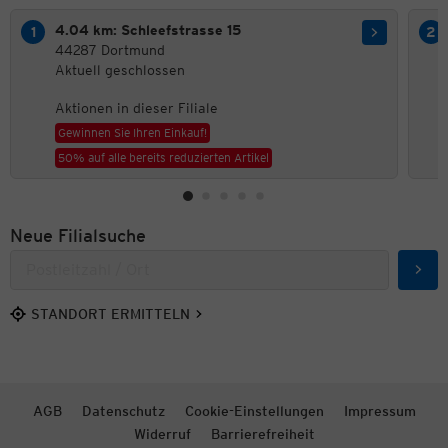
4.04 km: Schleefstrasse 15
44287 Dortmund
Aktuell geschlossen
Aktionen in dieser Filiale
Gewinnen Sie Ihren Einkauf!
50% auf alle bereits reduzierten Artikel
Neue Filialsuche
Such
STANDORT ERMITTELN
AGB
Datenschutz
Cookie-Einstellungen
Impressum
Widerruf
Barrierefreiheit