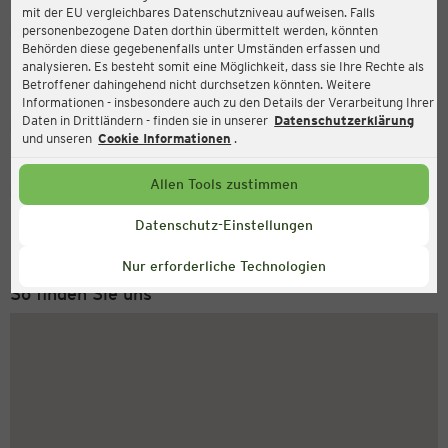
mit der EU vergleichbares Datenschutzniveau aufweisen. Falls
Ernsting's family
personenbezogene Daten dorthin übermittelt werden, könnten
Behörden diese gegebenenfalls unter Umständen erfassen und
Wickeder Hellweg 111, 44319 Dortmund
analysieren. Es besteht somit eine Möglichkeit, dass sie Ihre Rechte als
Betroffener dahingehend nicht durchsetzen könnten. Weitere
Informationen - insbesondere auch zu den Details der Verarbeitung Ihrer
Daten in Drittländern - finden sie in unserer
Datenschutzerklärung
Geschlossen
Aktuell:
und unseren
Cookie Informationen
.
Allen Tools zustimmen
Service Hotline
+43 (0) 1 2675 502
Datenschutz-Einstellungen
Montag bis Freitag 8-18 Uhr
Nur erforderliche Technologien
So finden Sie uns