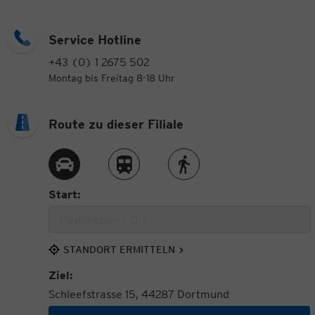
Service Hotline
+43 (0) 1 2675 502
Montag bis Freitag 8-18 Uhr
Route zu dieser Filiale
Route per Auto
Route per Zug
Route zu Fuß
Start:
STANDORT ERMITTELN
Ziel:
Schleefstrasse 15, 44287 Dortmund