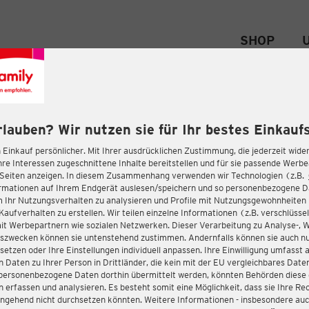
SHOP
rlauben? Wir nutzen sie für Ihr bestes Einkaufs
 Einkauf persönlicher. Mit Ihrer ausdrücklichen Zustimmung, die jederzeit wider
hre Interessen zugeschnittene Inhalte bereitstellen und für sie passende Werb
-Seiten anzeigen. In diesem Zusammenhang verwenden wir Technologien (z.B.
ormationen auf Ihrem Endgerät auslesen/speichern und so personenbezogene 
m Ihr Nutzungsverhalten zu analysieren und Profile mit Nutzungsgewohnheiten 
Kaufverhalten zu erstellen. Wir teilen einzelne Informationen (z.B. verschlüssel
it Werbepartnern wie sozialen Netzwerken. Dieser Verarbeitung zu Analyse-, 
gszwecken können sie untenstehend zustimmen. Andernfalls können sie auch nu
setzen oder Ihre Einstellungen individuell anpassen. Ihre Einwilligung umfasst 
 Daten zu Ihrer Person in Drittländer, die kein mit der EU vergleichbares Dat
s personenbezogene Daten dorthin übermittelt werden, könnten Behörden diese
erfassen und analysieren. Es besteht somit eine Möglichkeit, dass sie Ihre Rec
ngehend nicht durchsetzen könnten. Weitere Informationen - insbesondere auc