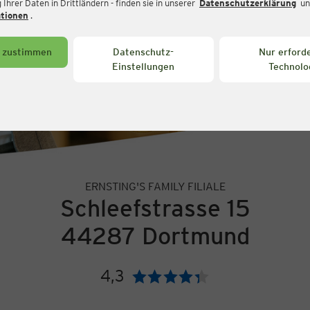
Ihrer Daten in Drittländern - finden sie in unserer
Datenschutzerklärung
un
ationen
.
s zustimmen
Datenschutz-
Nur erforde
Einstellungen
Technolo
ERNSTING'S FAMILY FILIALE
Schleefstrasse 15
44287 Dortmund
4,3
Bewertung: