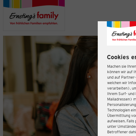
Cookies e
Machen sie Ihren
können wir auf I
und auf Partner
welchen wir Inf
verarbeiten), u
Ihrem Surf- und 
Mailadressen) m
Personalisierun
Technologien ein
Übermittlung von
aufweisen. Fall
unter Umständen 
Betroffener dahi