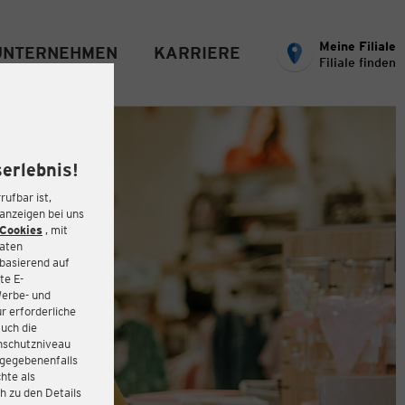
Meine Filiale
UNTERNEHMEN
KARRIERE
Filiale finden
erlebnis!
rufbar ist,
eanzeigen bei uns
Cookies
, mit
Daten
basierend auf
te E-
Werbe- und
r erforderliche
auch die
enschutzniveau
 gegebenenfalls
hte als
h zu den Details