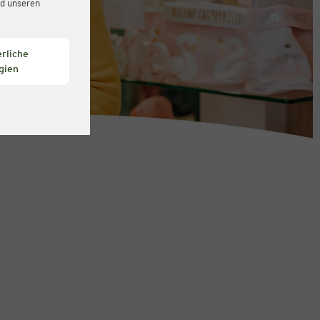
d unseren
rliche
gien