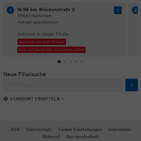
16.58 km: Brückenstraße 2
09661 Hainichen
Aktuell geschlossen
Aktionen in dieser Filiale
Gewinnen Sie Ihren Einkauf!
50% auf alle bereits reduzierten Artikel
Neue Filialsuche
Such
STANDORT ERMITTELN
AGB
Datenschutz
Cookie-Einstellungen
Impressum
Widerruf
Barrierefreiheit