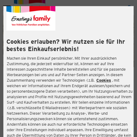
Menü
ießen
ießen
Cookies erlauben? Wir nutzen sie für Ihr
bestes Einkaufserlebnis!
Machen sie Ihren Einkauf persönlicher. Mit Ihrer ausdrücklichen
Zustimmung, die jederzeit widerrufbar ist, können wir auf Ihre
Interessen zugeschnittene Inhalte bereitstellen und für sie passende
en
Werbeanzeigen bei uns und auf Partner-Seiten anzeigen. In diesem
Zusammenhang verwenden wir Technologien (z.B.
Cookies
, mit
ERNSTING'S FAMILY FILIALE
welchen wir Informationen auf Ihrem Endgerät auslesen/speichern und
Obermarkt 6
so personenbezogene Daten verarbeiten), um Ihr Nutzungsverhalten zu
04720 Döbeln
analysieren und Profile mit Nutzungsgewohnheiten basierend auf Ihrem
Surf- und Kaufverhalten zu erstellen. Wir teilen einzelne Informationen
(z.B. verschlüsselte E-Mailadressen) mit Werbepartnern wie sozialen
4,3
ießen
Bewertung:
Netzwerken. Dieser Verarbeitung zu Analyse-, Werbe- und
Personalisierungszwecken können sie untenstehend zustimmen.
STANDORT
SERVICES
SORTIMENT
AKTIONEN
Andernfalls können sie auch nur erforderliche Technologien einsetzen
oder Ihre Einstellungen individuell anpassen. Ihre Einwilligung umfasst
auch die Übermittlung von Daten zu Ihrer Person in Drittländer, die kein