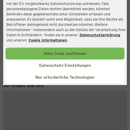
mit der EU vergleichbares Datenschutzniveau aufweisen. Falls
Ernsting's family
personenbezogene Daten dorthin übermittelt werden, könnten
Behörden diese gegebenenfalls unter Umständen erfassen und
Obermarkt 6, 04720 Döbeln
analysieren. Es besteht somit eine Möglichkeit, dass sie Ihre Rechte als
Betroffener dahingehend nicht durchsetzen könnten. Weitere
Informationen - insbesondere auch zu den Details der Verarbeitung Ihrer
Daten in Drittländern - finden sie in unserer
Datenschutzerklärung
Geschlossen
Aktuell:
und unseren
Cookie Informationen
.
Allen Tools zustimmen
Service Hotline
+43 (0) 1 2675 502
Datenschutz-Einstellungen
Montag bis Freitag 8-18 Uhr
Nur erforderliche Technologien
So finden Sie uns