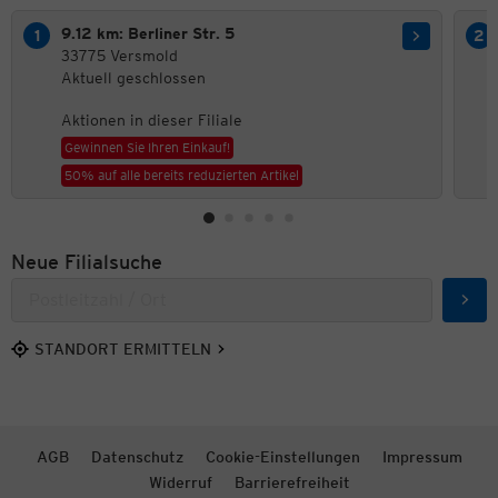
9.12 km: Berliner Str. 5
33775 Versmold
Aktuell geschlossen
Aktionen in dieser Filiale
Gewinnen Sie Ihren Einkauf!
50% auf alle bereits reduzierten Artikel
Neue Filialsuche
Such
STANDORT ERMITTELN
AGB
Datenschutz
Cookie-Einstellungen
Impressum
Widerruf
Barrierefreiheit