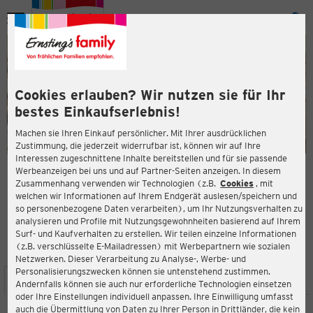
Menü
ießen
ießen
Cookies erlauben? Wir nutzen sie für Ihr
bestes Einkaufserlebnis!
Machen sie Ihren Einkauf persönlicher. Mit Ihrer ausdrücklichen
Zustimmung, die jederzeit widerrufbar ist, können wir auf Ihre
Interessen zugeschnittene Inhalte bereitstellen und für sie passende
en
Werbeanzeigen bei uns und auf Partner-Seiten anzeigen. In diesem
Zusammenhang verwenden wir Technologien (z.B.
Cookies
, mit
ERNSTING'S FAMILY FILIALE
welchen wir Informationen auf Ihrem Endgerät auslesen/speichern und
Dieckmannstr. 40
so personenbezogene Daten verarbeiten), um Ihr Nutzungsverhalten zu
49201 Dissen
analysieren und Profile mit Nutzungsgewohnheiten basierend auf Ihrem
Surf- und Kaufverhalten zu erstellen. Wir teilen einzelne Informationen
(z.B. verschlüsselte E-Mailadressen) mit Werbepartnern wie sozialen
4,5
ießen
Bewertung:
Netzwerken. Dieser Verarbeitung zu Analyse-, Werbe- und
Personalisierungszwecken können sie untenstehend zustimmen.
STANDORT
SERVICES
SORTIMENT
AKTIONEN
Andernfalls können sie auch nur erforderliche Technologien einsetzen
oder Ihre Einstellungen individuell anpassen. Ihre Einwilligung umfasst
auch die Übermittlung von Daten zu Ihrer Person in Drittländer, die kein