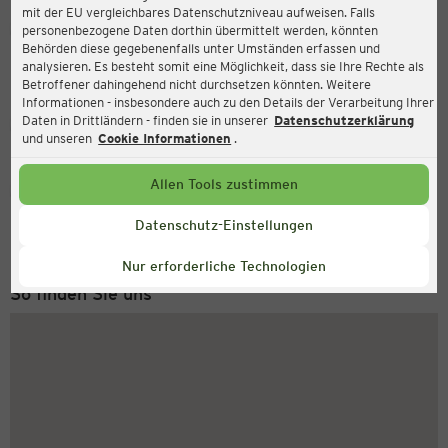
mit der EU vergleichbares Datenschutzniveau aufweisen. Falls
Ernsting's family
personenbezogene Daten dorthin übermittelt werden, könnten
Behörden diese gegebenenfalls unter Umständen erfassen und
Dieckmannstr. 40, 49201 Dissen
analysieren. Es besteht somit eine Möglichkeit, dass sie Ihre Rechte als
Betroffener dahingehend nicht durchsetzen könnten. Weitere
Informationen - insbesondere auch zu den Details der Verarbeitung Ihrer
Daten in Drittländern - finden sie in unserer
Datenschutzerklärung
Geschlossen
Aktuell:
und unseren
Cookie Informationen
.
Allen Tools zustimmen
Service Hotline
+43 (0) 1 2675 502
Datenschutz-Einstellungen
Montag bis Freitag 8-18 Uhr
Nur erforderliche Technologien
So finden Sie uns