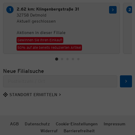
2.62 km: Klingenbergstraße 31
32758 Detmold
Aktuell geschlossen
Aktionen in dieser Filiale
Gewinnen Sie Ihren Einkauf!
50% auf alle bereits reduzierten Artikel
Neue Filialsuche
Such
STANDORT ERMITTELN
AGB
Datenschutz
Cookie-Einstellungen
Impressum
Widerruf
Barrierefreiheit