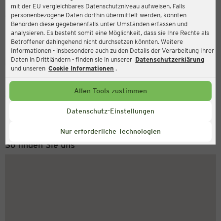
mit der EU vergleichbares Datenschutzniveau aufweisen. Falls
Ernsting's family
personenbezogene Daten dorthin übermittelt werden, könnten
Behörden diese gegebenenfalls unter Umständen erfassen und
Lange Straße 73, 32756 Detmold
analysieren. Es besteht somit eine Möglichkeit, dass sie Ihre Rechte als
Betroffener dahingehend nicht durchsetzen könnten. Weitere
Informationen - insbesondere auch zu den Details der Verarbeitung Ihrer
Daten in Drittländern - finden sie in unserer
Datenschutzerklärung
Geschlossen
Aktuell:
und unseren
Cookie Informationen
.
Allen Tools zustimmen
Service Hotline
+43 (0) 1 2675 502
Datenschutz-Einstellungen
Montag bis Freitag 8-18 Uhr
Nur erforderliche Technologien
So finden Sie uns