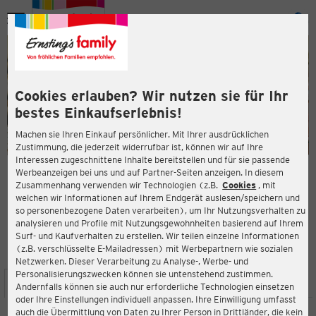
Menü
ießen
ießen
Cookies erlauben? Wir nutzen sie für Ihr
bestes Einkaufserlebnis!
Machen sie Ihren Einkauf persönlicher. Mit Ihrer ausdrücklichen
Zustimmung, die jederzeit widerrufbar ist, können wir auf Ihre
Interessen zugeschnittene Inhalte bereitstellen und für sie passende
en
Werbeanzeigen bei uns und auf Partner-Seiten anzeigen. In diesem
Zusammenhang verwenden wir Technologien (z.B.
Cookies
, mit
ERNSTING'S FAMILY FILIALE
welchen wir Informationen auf Ihrem Endgerät auslesen/speichern und
Lange Straße 73
so personenbezogene Daten verarbeiten), um Ihr Nutzungsverhalten zu
32756 Detmold
analysieren und Profile mit Nutzungsgewohnheiten basierend auf Ihrem
Surf- und Kaufverhalten zu erstellen. Wir teilen einzelne Informationen
(z.B. verschlüsselte E-Mailadressen) mit Werbepartnern wie sozialen
4,2
ießen
Bewertung:
Netzwerken. Dieser Verarbeitung zu Analyse-, Werbe- und
Personalisierungszwecken können sie untenstehend zustimmen.
STANDORT
SERVICES
SORTIMENT
AKTIONEN
Andernfalls können sie auch nur erforderliche Technologien einsetzen
oder Ihre Einstellungen individuell anpassen. Ihre Einwilligung umfasst
auch die Übermittlung von Daten zu Ihrer Person in Drittländer, die kein