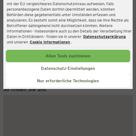
mit der EU vergleichbares Datenschutzniveau aufweisen. Falls
Ernsting's family
personenbezogene Daten dorthin übermittelt werden, könnten
Behörden diese gegebenenfalls unter Umständen erfassen und
Ernst-Zindel-Str. 3, 06847 Dessau-Roßlau
analysieren. Es besteht somit eine Möglichkeit, dass sie Ihre Rechte als
Betroffener dahingehend nicht durchsetzen könnten. Weitere
Informationen - insbesondere auch zu den Details der Verarbeitung Ihrer
Daten in Drittländern - finden sie in unserer
Datenschutzerklärung
Geschlossen
Aktuell:
und unseren
Cookie Informationen
.
Allen Tools zustimmen
Service Hotline
+43 (0) 1 2675 502
Datenschutz-Einstellungen
Montag bis Freitag 8-18 Uhr
Nur erforderliche Technologien
So finden Sie uns