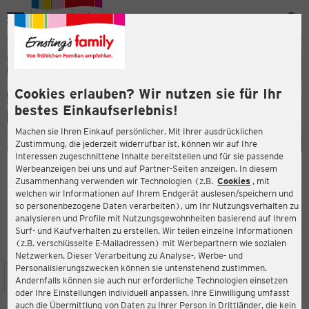
Menü
ießen
ießen
Cookies erlauben? Wir nutzen sie für Ihr
bestes Einkaufserlebnis!
Machen sie Ihren Einkauf persönlicher. Mit Ihrer ausdrücklichen
Zustimmung, die jederzeit widerrufbar ist, können wir auf Ihre
Interessen zugeschnittene Inhalte bereitstellen und für sie passende
en
Werbeanzeigen bei uns und auf Partner-Seiten anzeigen. In diesem
Zusammenhang verwenden wir Technologien (z.B.
Cookies
, mit
ERNSTING'S FAMILY FILIALE
welchen wir Informationen auf Ihrem Endgerät auslesen/speichern und
Ernst-Zindel-Str. 3
so personenbezogene Daten verarbeiten), um Ihr Nutzungsverhalten zu
06847 Dessau-Roßlau
analysieren und Profile mit Nutzungsgewohnheiten basierend auf Ihrem
Surf- und Kaufverhalten zu erstellen. Wir teilen einzelne Informationen
(z.B. verschlüsselte E-Mailadressen) mit Werbepartnern wie sozialen
4,2
ießen
Bewertung:
Netzwerken. Dieser Verarbeitung zu Analyse-, Werbe- und
Personalisierungszwecken können sie untenstehend zustimmen.
STANDORT
SERVICES
SORTIMENT
AKTIONEN
Andernfalls können sie auch nur erforderliche Technologien einsetzen
oder Ihre Einstellungen individuell anpassen. Ihre Einwilligung umfasst
auch die Übermittlung von Daten zu Ihrer Person in Drittländer, die kein