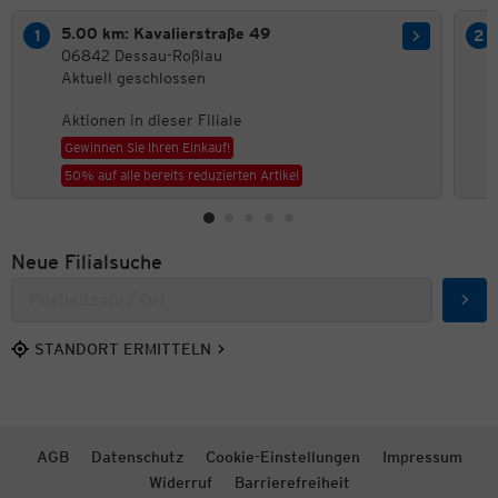
5.00 km: Kavalierstraße 49
06842 Dessau-Roßlau
Aktuell geschlossen
Aktionen in dieser Filiale
Gewinnen Sie Ihren Einkauf!
50% auf alle bereits reduzierten Artikel
Neue Filialsuche
Such
STANDORT ERMITTELN
AGB
Datenschutz
Cookie-Einstellungen
Impressum
Widerruf
Barrierefreiheit