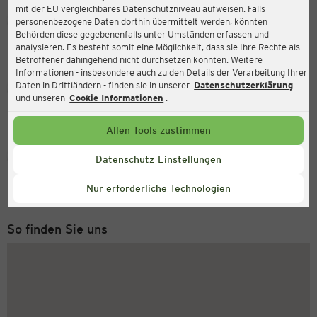
mit der EU vergleichbares Datenschutzniveau aufweisen. Falls
Ernsting's family
personenbezogene Daten dorthin übermittelt werden, könnten
Behörden diese gegebenenfalls unter Umständen erfassen und
Nordersteinstraße 18, 27472 Cuxhaven
analysieren. Es besteht somit eine Möglichkeit, dass sie Ihre Rechte als
Betroffener dahingehend nicht durchsetzen könnten. Weitere
Informationen - insbesondere auch zu den Details der Verarbeitung Ihrer
Daten in Drittländern - finden sie in unserer
Datenschutzerklärung
Geöffnet
Aktuell:
und unseren
Cookie Informationen
.
Öffnungszeiten heute:
09:00 - 18:30
Allen Tools zustimmen
Service Hotline
Datenschutz-Einstellungen
+43 (0) 1 2675 502
Nur erforderliche Technologien
Montag bis Freitag 8-18 Uhr
So finden Sie uns