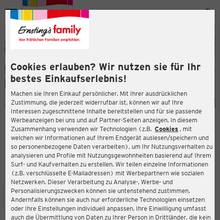
Menü
ießen
ießen
Cookies erlauben? Wir nutzen sie für Ihr
bestes Einkaufserlebnis!
Machen sie Ihren Einkauf persönlicher. Mit Ihrer ausdrücklichen
Zustimmung, die jederzeit widerrufbar ist, können wir auf Ihre
Interessen zugeschnittene Inhalte bereitstellen und für sie passende
en
Werbeanzeigen bei uns und auf Partner-Seiten anzeigen. In diesem
Zusammenhang verwenden wir Technologien (z.B.
Cookies
, mit
ERNSTING'S FAMILY FILIALE
welchen wir Informationen auf Ihrem Endgerät auslesen/speichern und
Nordersteinstraße 18
so personenbezogene Daten verarbeiten), um Ihr Nutzungsverhalten zu
27472 Cuxhaven
analysieren und Profile mit Nutzungsgewohnheiten basierend auf Ihrem
Surf- und Kaufverhalten zu erstellen. Wir teilen einzelne Informationen
(z.B. verschlüsselte E-Mailadressen) mit Werbepartnern wie sozialen
4,0
ießen
Bewertung:
Netzwerken. Dieser Verarbeitung zu Analyse-, Werbe- und
Personalisierungszwecken können sie untenstehend zustimmen.
STANDORT
SERVICES
SORTIMENT
AKTIONEN
Andernfalls können sie auch nur erforderliche Technologien einsetzen
oder Ihre Einstellungen individuell anpassen. Ihre Einwilligung umfasst
auch die Übermittlung von Daten zu Ihrer Person in Drittländer, die kein