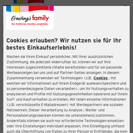
Menü
ießen
ießen
Cookies erlauben? Wir nutzen sie für Ihr
bestes Einkaufserlebnis!
Machen sie Ihren Einkauf persönlicher. Mit Ihrer ausdrücklichen
Zustimmung, die jederzeit widerrufbar ist, können wir auf Ihre
Interessen zugeschnittene Inhalte bereitstellen und für sie passende
en
Werbeanzeigen bei uns und auf Partner-Seiten anzeigen. In diesem
Zusammenhang verwenden wir Technologien (z.B.
Cookies
, mit
ERNSTING'S FAMILY FILIALE
welchen wir Informationen auf Ihrem Endgerät auslesen/speichern und
Lovosicer Platz 1
so personenbezogene Daten verarbeiten), um Ihr Nutzungsverhalten zu
01640 Coswig
analysieren und Profile mit Nutzungsgewohnheiten basierend auf Ihrem
Surf- und Kaufverhalten zu erstellen. Wir teilen einzelne Informationen
(z.B. verschlüsselte E-Mailadressen) mit Werbepartnern wie sozialen
3,9
ießen
Bewertung:
Netzwerken. Dieser Verarbeitung zu Analyse-, Werbe- und
Personalisierungszwecken können sie untenstehend zustimmen.
STANDORT
SERVICES
SORTIMENT
AKTIONEN
Andernfalls können sie auch nur erforderliche Technologien einsetzen
oder Ihre Einstellungen individuell anpassen. Ihre Einwilligung umfasst
auch die Übermittlung von Daten zu Ihrer Person in Drittländer, die kein