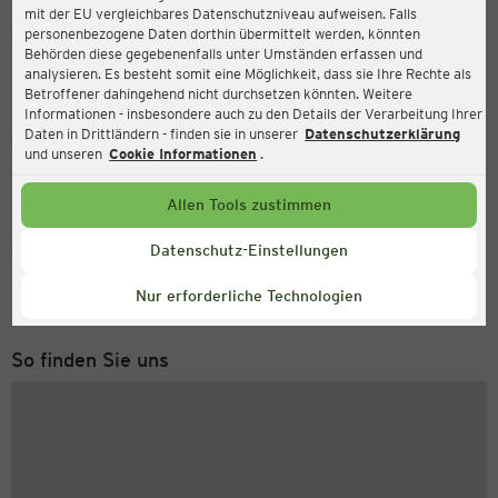
mit der EU vergleichbares Datenschutzniveau aufweisen. Falls
Ernsting's family
personenbezogene Daten dorthin übermittelt werden, könnten
Behörden diese gegebenenfalls unter Umständen erfassen und
Lovosicer Platz 1, 01640 Coswig
analysieren. Es besteht somit eine Möglichkeit, dass sie Ihre Rechte als
Betroffener dahingehend nicht durchsetzen könnten. Weitere
Informationen - insbesondere auch zu den Details der Verarbeitung Ihrer
Daten in Drittländern - finden sie in unserer
Datenschutzerklärung
Geöffnet
Aktuell:
und unseren
Cookie Informationen
.
Öffnungszeiten heute:
09:00 - 18:30
Allen Tools zustimmen
Service Hotline
Datenschutz-Einstellungen
+43 (0) 1 2675 502
Nur erforderliche Technologien
Montag bis Freitag 8-18 Uhr
So finden Sie uns