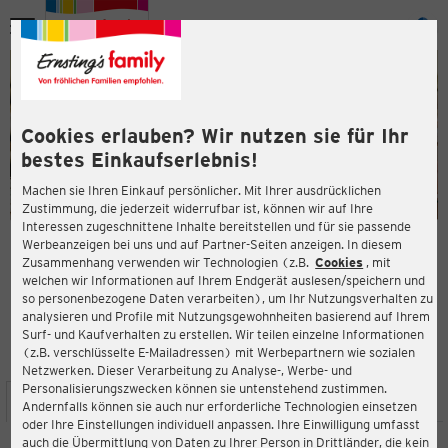
Menü
ießen
ießen
Cookies erlauben? Wir nutzen sie für Ihr
bestes Einkaufserlebnis!
Machen sie Ihren Einkauf persönlicher. Mit Ihrer ausdrücklichen
Zustimmung, die jederzeit widerrufbar ist, können wir auf Ihre
Interessen zugeschnittene Inhalte bereitstellen und für sie passende
en
Werbeanzeigen bei uns und auf Partner-Seiten anzeigen. In diesem
Zusammenhang verwenden wir Technologien (z.B.
Cookies
, mit
ERNSTING'S FAMILY FILIALE
welchen wir Informationen auf Ihrem Endgerät auslesen/speichern und
Burgstr. 45
so personenbezogene Daten verarbeiten), um Ihr Nutzungsverhalten zu
33142 Büren
analysieren und Profile mit Nutzungsgewohnheiten basierend auf Ihrem
Surf- und Kaufverhalten zu erstellen. Wir teilen einzelne Informationen
(z.B. verschlüsselte E-Mailadressen) mit Werbepartnern wie sozialen
3,9
ießen
Bewertung:
Netzwerken. Dieser Verarbeitung zu Analyse-, Werbe- und
Personalisierungszwecken können sie untenstehend zustimmen.
STANDORT
SERVICES
SORTIMENT
AKTIONEN
Andernfalls können sie auch nur erforderliche Technologien einsetzen
oder Ihre Einstellungen individuell anpassen. Ihre Einwilligung umfasst
auch die Übermittlung von Daten zu Ihrer Person in Drittländer, die kein