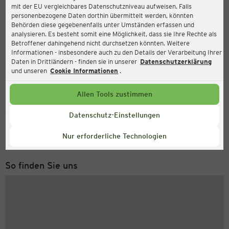
mit der EU vergleichbares Datenschutzniveau aufweisen. Falls
Ernsting's family
personenbezogene Daten dorthin übermittelt werden, könnten
Behörden diese gegebenenfalls unter Umständen erfassen und
Burgstr. 45, 33142 Büren
analysieren. Es besteht somit eine Möglichkeit, dass sie Ihre Rechte als
Betroffener dahingehend nicht durchsetzen könnten. Weitere
Informationen - insbesondere auch zu den Details der Verarbeitung Ihrer
Daten in Drittländern - finden sie in unserer
Datenschutzerklärung
Geöffnet
Aktuell:
und unseren
Cookie Informationen
.
Öffnungszeiten heute:
09:00 - 18:30
Allen Tools zustimmen
Service Hotline
Datenschutz-Einstellungen
+43 (0) 1 2675 502
Nur erforderliche Technologien
Montag bis Freitag 8-18 Uhr
So finden Sie uns