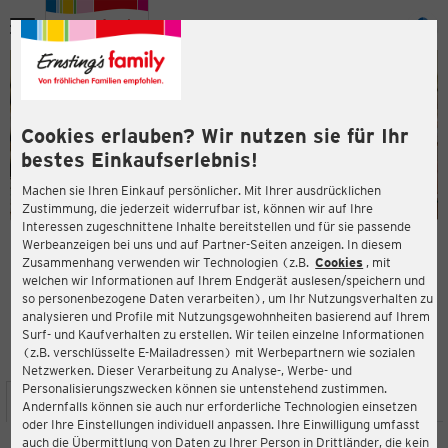
Menü
ießen
ießen
Cookies erlauben? Wir nutzen sie für Ihr
bestes Einkaufserlebnis!
Machen sie Ihren Einkauf persönlicher. Mit Ihrer ausdrücklichen
Zustimmung, die jederzeit widerrufbar ist, können wir auf Ihre
Interessen zugeschnittene Inhalte bereitstellen und für sie passende
en
Werbeanzeigen bei uns und auf Partner-Seiten anzeigen. In diesem
Zusammenhang verwenden wir Technologien (z.B.
Cookies
, mit
ERNSTING'S FAMILY FILIALE
welchen wir Informationen auf Ihrem Endgerät auslesen/speichern und
Mannheimer Landstraße 2
so personenbezogene Daten verarbeiten), um Ihr Nutzungsverhalten zu
68782 Brühl
analysieren und Profile mit Nutzungsgewohnheiten basierend auf Ihrem
Surf- und Kaufverhalten zu erstellen. Wir teilen einzelne Informationen
(z.B. verschlüsselte E-Mailadressen) mit Werbepartnern wie sozialen
4,1
ießen
Bewertung:
Netzwerken. Dieser Verarbeitung zu Analyse-, Werbe- und
Personalisierungszwecken können sie untenstehend zustimmen.
STANDORT
SERVICES
SORTIMENT
AKTIONEN
Andernfalls können sie auch nur erforderliche Technologien einsetzen
oder Ihre Einstellungen individuell anpassen. Ihre Einwilligung umfasst
auch die Übermittlung von Daten zu Ihrer Person in Drittländer, die kein