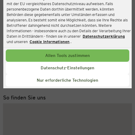
mit der EU vergleichbares Datenschutzniveau aufweisen. Falls
Ernsting's family
personenbezogene Daten dorthin übermittelt werden, könnten
Behörden diese gegebenenfalls unter Umständen erfassen und
Mannheimer Landstraße 2, 68782 Brühl
analysieren. Es besteht somit eine Möglichkeit, dass sie Ihre Rechte als
Betroffener dahingehend nicht durchsetzen könnten. Weitere
Informationen - insbesondere auch zu den Details der Verarbeitung Ihrer
Daten in Drittländern - finden sie in unserer
Datenschutzerklärung
Geöffnet
Aktuell:
und unseren
Cookie Informationen
.
Öffnungszeiten heute:
09:00 - 20:00
Allen Tools zustimmen
Service Hotline
Datenschutz-Einstellungen
+43 (0) 1 2675 502
Nur erforderliche Technologien
Montag bis Freitag 8-18 Uhr
So finden Sie uns