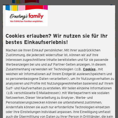
Menü
ießen
ießen
Cookies erlauben? Wir nutzen sie für Ihr
bestes Einkaufserlebnis!
Machen sie Ihren Einkauf persönlicher. Mit Ihrer ausdrücklichen
Zustimmung, die jederzeit widerrufbar ist, können wir auf Ihre
Interessen zugeschnittene Inhalte bereitstellen und für sie passende
en
Werbeanzeigen bei uns und auf Partner-Seiten anzeigen. In diesem
Zusammenhang verwenden wir Technologien (z.B.
Cookies
, mit
ERNSTING'S FAMILY FILIALE
welchen wir Informationen auf Ihrem Endgerät auslesen/speichern und
Gewerbepark, Gebäude 2
so personenbezogene Daten verarbeiten), um Ihr Nutzungsverhalten zu
83052 Bruckmühl
analysieren und Profile mit Nutzungsgewohnheiten basierend auf Ihrem
Surf- und Kaufverhalten zu erstellen. Wir teilen einzelne Informationen
(z.B. verschlüsselte E-Mailadressen) mit Werbepartnern wie sozialen
3,8
ießen
Bewertung:
Netzwerken. Dieser Verarbeitung zu Analyse-, Werbe- und
Personalisierungszwecken können sie untenstehend zustimmen.
STANDORT
SERVICES
SORTIMENT
AKTIONEN
Andernfalls können sie auch nur erforderliche Technologien einsetzen
oder Ihre Einstellungen individuell anpassen. Ihre Einwilligung umfasst
auch die Übermittlung von Daten zu Ihrer Person in Drittländer, die kein