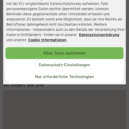
mit der EU vergleichbares Datenschutzniveau aufweisen. Falls
Ernsting's family
personenbezogene Daten dorthin übermittelt werden, könnten
Behörden diese gegebenenfalls unter Umständen erfassen und
Gewerbepark, Gebäude 2, 83052 Bruckmühl
analysieren. Es besteht somit eine Möglichkeit, dass sie Ihre Rechte als
Betroffener dahingehend nicht durchsetzen könnten. Weitere
Informationen - insbesondere auch zu den Details der Verarbeitung Ihrer
Daten in Drittländern - finden sie in unserer
Datenschutzerklärung
Geschlossen
Aktuell:
und unseren
Cookie Informationen
.
Allen Tools zustimmen
Service Hotline
+43 (0) 1 2675 502
Datenschutz-Einstellungen
Montag bis Freitag 8-18 Uhr
Nur erforderliche Technologien
So finden Sie uns