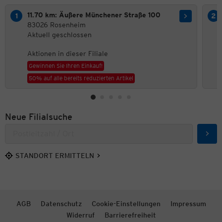
11.70 km: Äußere Münchener Straße 100
83026 Rosenheim
Aktuell geschlossen
Aktionen in dieser Filiale
Gewinnen Sie Ihren Einkauf!
50% auf alle bereits reduzierten Artikel
Neue Filialsuche
Such
STANDORT ERMITTELN
AGB
Datenschutz
Cookie-Einstellungen
Impressum
Widerruf
Barrierefreiheit