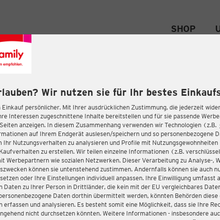
SHOP
rlauben? Wir nutzen sie für Ihr bestes Einkaufs
 Einkauf persönlicher. Mit Ihrer ausdrücklichen Zustimmung, die jederzeit wider
hre Interessen zugeschnittene Inhalte bereitstellen und für sie passende Werb
-Seiten anzeigen. In diesem Zusammenhang verwenden wir Technologien (z.B.
ormationen auf Ihrem Endgerät auslesen/speichern und so personenbezogene 
m Ihr Nutzungsverhalten zu analysieren und Profile mit Nutzungsgewohnheiten 
Kaufverhalten zu erstellen. Wir teilen einzelne Informationen (z.B. verschlüssel
it Werbepartnern wie sozialen Netzwerken. Dieser Verarbeitung zu Analyse-, 
gszwecken können sie untenstehend zustimmen. Andernfalls können sie auch nu
setzen oder Ihre Einstellungen individuell anpassen. Ihre Einwilligung umfasst 
 Daten zu Ihrer Person in Drittländer, die kein mit der EU vergleichbares Dat
s personenbezogene Daten dorthin übermittelt werden, könnten Behörden diese
erfassen und analysieren. Es besteht somit eine Möglichkeit, dass sie Ihre Rec
ngehend nicht durchsetzen könnten. Weitere Informationen - insbesondere auc