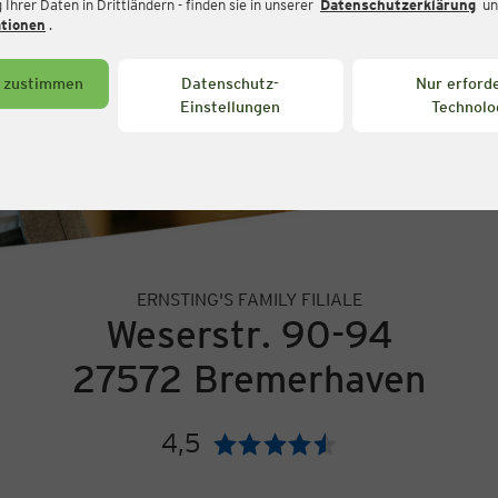
Ihrer Daten in Drittländern - finden sie in unserer
Datenschutzerklärung
un
ationen
.
s zustimmen
Datenschutz-
Nur erforde
Einstellungen
Technolo
ERNSTING'S FAMILY FILIALE
Weserstr. 90-94
27572 Bremerhaven
4,5
Bewertung: