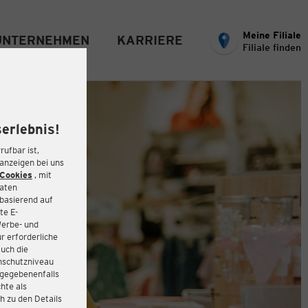
Meine Filiale
UNTERNEHMEN
KARRIERE
Filiale finden
erlebnis!
rufbar ist,
eanzeigen bei uns
Cookies
, mit
Daten
basierend auf
te E-
Werbe- und
r erforderliche
auch die
enschutzniveau
 gegebenenfalls
hte als
h zu den Details