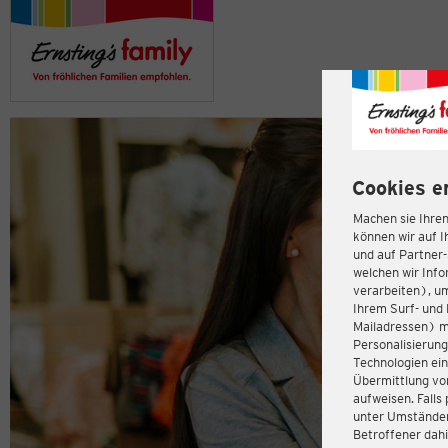
Cookies e
Machen sie Ihren
können wir auf I
und auf Partner
welchen wir Inf
verarbeiten), u
Ihrem Surf- und 
Mailadressen) m
Personalisierun
Technologien ein
Übermittlung von
aufweisen. Fall
unter Umständen 
Betroffener dahi