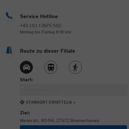
Service Hotline
+43 (0) 1 2675 502
Montag bis Freitag 8-18 Uhr
Route zu dieser Filiale
Route per Auto
Route per Zug
Route zu Fuß
Start:
STANDORT ERMITTELN
Ziel:
Weserstr. 90-94, 27572 Bremerhaven