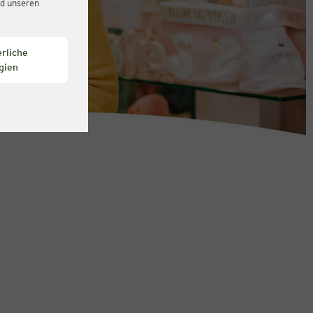
d unseren
rliche
gien