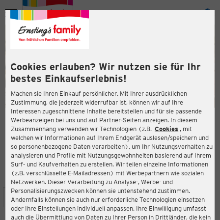
Menü
ießen
ießen
Cookies erlauben? Wir nutzen sie für Ihr
bestes Einkaufserlebnis!
Machen sie Ihren Einkauf persönlicher. Mit Ihrer ausdrücklichen
Zustimmung, die jederzeit widerrufbar ist, können wir auf Ihre
Interessen zugeschnittene Inhalte bereitstellen und für sie passende
en
Werbeanzeigen bei uns und auf Partner-Seiten anzeigen. In diesem
Zusammenhang verwenden wir Technologien (z.B.
Cookies
, mit
ERNSTING'S FAMILY FILIALE
welchen wir Informationen auf Ihrem Endgerät auslesen/speichern und
Schiffdorfer Chaussee 18
so personenbezogene Daten verarbeiten), um Ihr Nutzungsverhalten zu
27574 Bremerhaven
analysieren und Profile mit Nutzungsgewohnheiten basierend auf Ihrem
Surf- und Kaufverhalten zu erstellen. Wir teilen einzelne Informationen
(z.B. verschlüsselte E-Mailadressen) mit Werbepartnern wie sozialen
4,3
ießen
Bewertung:
Netzwerken. Dieser Verarbeitung zu Analyse-, Werbe- und
Personalisierungszwecken können sie untenstehend zustimmen.
STANDORT
SERVICES
SORTIMENT
AKTIONEN
Andernfalls können sie auch nur erforderliche Technologien einsetzen
oder Ihre Einstellungen individuell anpassen. Ihre Einwilligung umfasst
auch die Übermittlung von Daten zu Ihrer Person in Drittländer, die kein