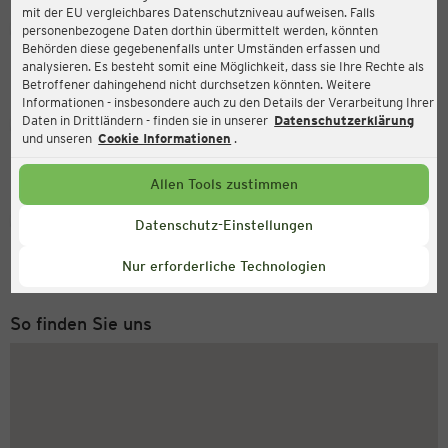
mit der EU vergleichbares Datenschutzniveau aufweisen. Falls
Ernsting's family
personenbezogene Daten dorthin übermittelt werden, könnten
Behörden diese gegebenenfalls unter Umständen erfassen und
Schiffdorfer Chaussee 18, 27574 Bremerhaven
analysieren. Es besteht somit eine Möglichkeit, dass sie Ihre Rechte als
Betroffener dahingehend nicht durchsetzen könnten. Weitere
Informationen - insbesondere auch zu den Details der Verarbeitung Ihrer
Daten in Drittländern - finden sie in unserer
Datenschutzerklärung
Geöffnet
Aktuell:
und unseren
Cookie Informationen
.
Öffnungszeiten heute:
08:00 - 19:00
Allen Tools zustimmen
Service Hotline
Datenschutz-Einstellungen
+43 (0) 1 2675 502
Nur erforderliche Technologien
Montag bis Freitag 8-18 Uhr
So finden Sie uns