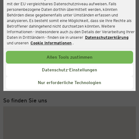
mit der EU vergleichbares Datenschutzniveau aufweisen. Falls
Ernsting's family
personenbezogene Daten dorthin übermittelt werden, könnten
Behörden diese gegebenenfalls unter Umständen erfassen und
Hans-Bredow-Straße 19, 28307 Bremen
analysieren. Es besteht somit eine Möglichkeit, dass sie Ihre Rechte als
Betroffener dahingehend nicht durchsetzen könnten. Weitere
Informationen - insbesondere auch zu den Details der Verarbeitung Ihrer
Daten in Drittländern - finden sie in unserer
Datenschutzerklärung
Geöffnet
Aktuell:
und unseren
Cookie Informationen
.
Öffnungszeiten heute:
09:00 - 20:00
Allen Tools zustimmen
Service Hotline
Datenschutz-Einstellungen
+43 (0) 1 2675 502
Nur erforderliche Technologien
Montag bis Freitag 8-18 Uhr
So finden Sie uns