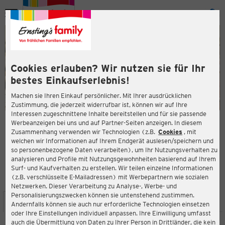
Menü
ießen
ießen
Cookies erlauben? Wir nutzen sie für Ihr
bestes Einkaufserlebnis!
Machen sie Ihren Einkauf persönlicher. Mit Ihrer ausdrücklichen
Zustimmung, die jederzeit widerrufbar ist, können wir auf Ihre
Interessen zugeschnittene Inhalte bereitstellen und für sie passende
en
Werbeanzeigen bei uns und auf Partner-Seiten anzeigen. In diesem
Zusammenhang verwenden wir Technologien (z.B.
Cookies
, mit
ERNSTING'S FAMILY FILIALE
welchen wir Informationen auf Ihrem Endgerät auslesen/speichern und
Hans-Bredow-Straße 19
so personenbezogene Daten verarbeiten), um Ihr Nutzungsverhalten zu
28307 Bremen
analysieren und Profile mit Nutzungsgewohnheiten basierend auf Ihrem
Surf- und Kaufverhalten zu erstellen. Wir teilen einzelne Informationen
(z.B. verschlüsselte E-Mailadressen) mit Werbepartnern wie sozialen
4,1
ießen
Bewertung:
Netzwerken. Dieser Verarbeitung zu Analyse-, Werbe- und
Personalisierungszwecken können sie untenstehend zustimmen.
STANDORT
SERVICES
SORTIMENT
AKTIONEN
Andernfalls können sie auch nur erforderliche Technologien einsetzen
oder Ihre Einstellungen individuell anpassen. Ihre Einwilligung umfasst
auch die Übermittlung von Daten zu Ihrer Person in Drittländer, die kein