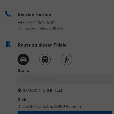
Service Hotline
+43 (0) 1 2675 502
Montag bis Freitag 8-18 Uhr
Route zu dieser Filiale
Route per Auto
Route per Zug
Route zu Fuß
Start:
STANDORT ERMITTELN
Ziel:
Duckwitzstraße 55, 28199 Bremen