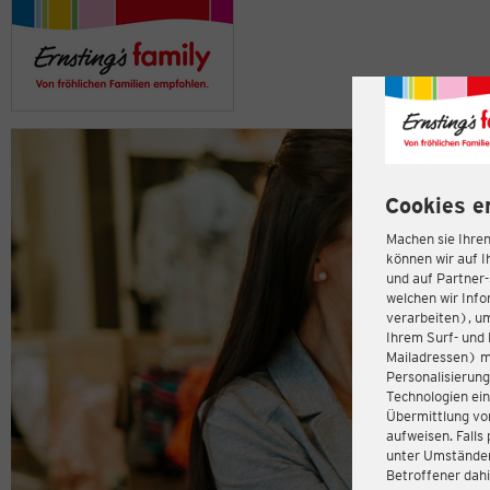
Cookies e
Machen sie Ihren
können wir auf I
und auf Partner
welchen wir Inf
verarbeiten), u
Ihrem Surf- und 
Mailadressen) m
Personalisierun
Technologien ein
Übermittlung von
aufweisen. Fall
unter Umständen 
Betroffener dahi