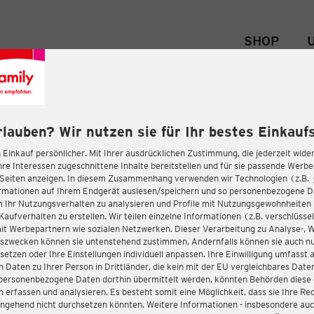
SHOP
rlauben? Wir nutzen sie für Ihr bestes Einkaufs
 Einkauf persönlicher. Mit Ihrer ausdrücklichen Zustimmung, die jederzeit wider
hre Interessen zugeschnittene Inhalte bereitstellen und für sie passende Werb
-Seiten anzeigen. In diesem Zusammenhang verwenden wir Technologien (z.B.
ormationen auf Ihrem Endgerät auslesen/speichern und so personenbezogene 
m Ihr Nutzungsverhalten zu analysieren und Profile mit Nutzungsgewohnheiten 
Kaufverhalten zu erstellen. Wir teilen einzelne Informationen (z.B. verschlüssel
it Werbepartnern wie sozialen Netzwerken. Dieser Verarbeitung zu Analyse-, 
gszwecken können sie untenstehend zustimmen. Andernfalls können sie auch nu
setzen oder Ihre Einstellungen individuell anpassen. Ihre Einwilligung umfasst 
 Daten zu Ihrer Person in Drittländer, die kein mit der EU vergleichbares Dat
s personenbezogene Daten dorthin übermittelt werden, könnten Behörden diese
erfassen und analysieren. Es besteht somit eine Möglichkeit, dass sie Ihre Rec
ngehend nicht durchsetzen könnten. Weitere Informationen - insbesondere auc