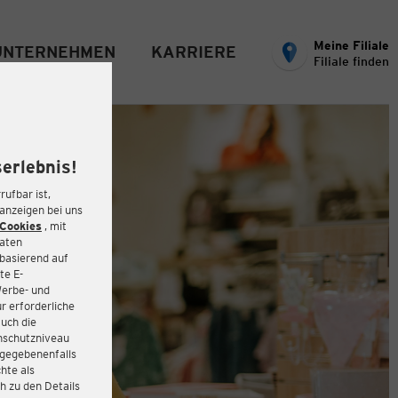
Meine Filiale
UNTERNEHMEN
KARRIERE
Filiale finden
erlebnis!
rufbar ist,
eanzeigen bei uns
Cookies
, mit
Daten
basierend auf
te E-
Werbe- und
r erforderliche
auch die
enschutzniveau
 gegebenenfalls
hte als
h zu den Details