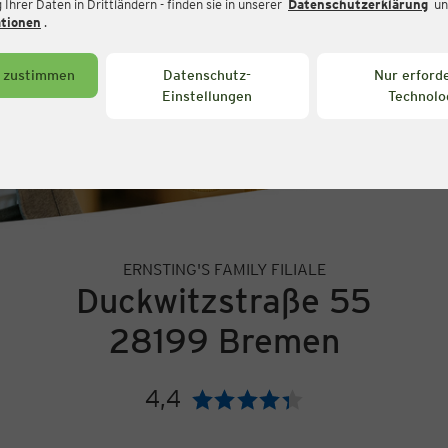
Ihrer Daten in Drittländern - finden sie in unserer
Datenschutzerklärung
un
ationen
.
s zustimmen
Datenschutz-
Nur erforde
Einstellungen
Technolo
ERNSTING'S FAMILY FILIALE
Duckwitzstraße 55
28199 Bremen
4,4
Bewertung: