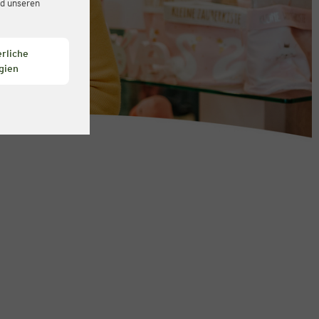
d unseren
rliche
gien