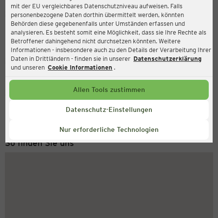
mit der EU vergleichbares Datenschutzniveau aufweisen. Falls
Ernsting's family
personenbezogene Daten dorthin übermittelt werden, könnten
Behörden diese gegebenenfalls unter Umständen erfassen und
Tondernsche Straße 8, 25821 Bredstedt
analysieren. Es besteht somit eine Möglichkeit, dass sie Ihre Rechte als
Betroffener dahingehend nicht durchsetzen könnten. Weitere
Informationen - insbesondere auch zu den Details der Verarbeitung Ihrer
Daten in Drittländern - finden sie in unserer
Datenschutzerklärung
Geschlossen
Aktuell:
und unseren
Cookie Informationen
.
Allen Tools zustimmen
Service Hotline
+43 (0) 1 2675 502
Datenschutz-Einstellungen
Montag bis Freitag 8-18 Uhr
Nur erforderliche Technologien
So finden Sie uns