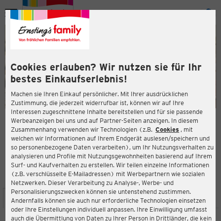
Menü
ießen
ießen
Cookies erlauben? Wir nutzen sie für Ihr
bestes Einkaufserlebnis!
Machen sie Ihren Einkauf persönlicher. Mit Ihrer ausdrücklichen
Zustimmung, die jederzeit widerrufbar ist, können wir auf Ihre
Interessen zugeschnittene Inhalte bereitstellen und für sie passende
en
Werbeanzeigen bei uns und auf Partner-Seiten anzeigen. In diesem
Zusammenhang verwenden wir Technologien (z.B.
Cookies
, mit
ERNSTING'S FAMILY FILIALE
welchen wir Informationen auf Ihrem Endgerät auslesen/speichern und
Tondernsche Straße 8
so personenbezogene Daten verarbeiten), um Ihr Nutzungsverhalten zu
25821 Bredstedt
analysieren und Profile mit Nutzungsgewohnheiten basierend auf Ihrem
Surf- und Kaufverhalten zu erstellen. Wir teilen einzelne Informationen
(z.B. verschlüsselte E-Mailadressen) mit Werbepartnern wie sozialen
4,3
ießen
Bewertung:
Netzwerken. Dieser Verarbeitung zu Analyse-, Werbe- und
Personalisierungszwecken können sie untenstehend zustimmen.
STANDORT
SERVICES
SORTIMENT
AKTIONEN
Andernfalls können sie auch nur erforderliche Technologien einsetzen
oder Ihre Einstellungen individuell anpassen. Ihre Einwilligung umfasst
auch die Übermittlung von Daten zu Ihrer Person in Drittländer, die kein