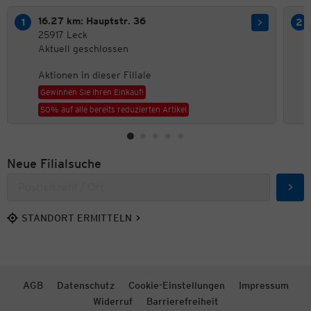
16.27 km: Hauptstr. 36
25917 Leck
Aktuell geschlossen
Aktionen in dieser Filiale
Gewinnen Sie Ihren Einkauf!
50% auf alle bereits reduzierten Artikel
Neue Filialsuche
Such
STANDORT ERMITTELN
AGB
Datenschutz
Cookie-Einstellungen
Impressum
Widerruf
Barrierefreiheit