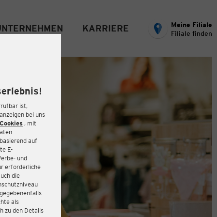
Meine Filiale
UNTERNEHMEN
KARRIERE
Filiale finden
erlebnis!
rufbar ist,
eanzeigen bei uns
Cookies
, mit
Daten
basierend auf
te E-
Werbe- und
r erforderliche
auch die
enschutzniveau
 gegebenenfalls
hte als
h zu den Details