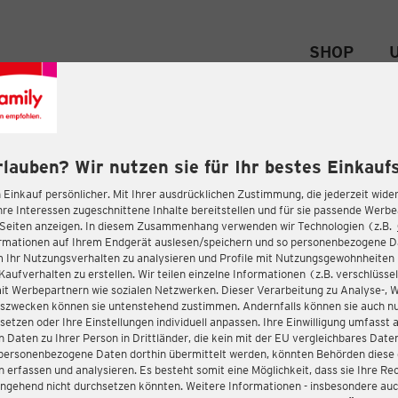
SHOP
rlauben? Wir nutzen sie für Ihr bestes Einkaufs
 Einkauf persönlicher. Mit Ihrer ausdrücklichen Zustimmung, die jederzeit wider
hre Interessen zugeschnittene Inhalte bereitstellen und für sie passende Werb
-Seiten anzeigen. In diesem Zusammenhang verwenden wir Technologien (z.B.
ormationen auf Ihrem Endgerät auslesen/speichern und so personenbezogene 
m Ihr Nutzungsverhalten zu analysieren und Profile mit Nutzungsgewohnheiten 
Kaufverhalten zu erstellen. Wir teilen einzelne Informationen (z.B. verschlüssel
it Werbepartnern wie sozialen Netzwerken. Dieser Verarbeitung zu Analyse-, 
gszwecken können sie untenstehend zustimmen. Andernfalls können sie auch nu
setzen oder Ihre Einstellungen individuell anpassen. Ihre Einwilligung umfasst 
 Daten zu Ihrer Person in Drittländer, die kein mit der EU vergleichbares Dat
s personenbezogene Daten dorthin übermittelt werden, könnten Behörden diese
erfassen und analysieren. Es besteht somit eine Möglichkeit, dass sie Ihre Rec
ngehend nicht durchsetzen könnten. Weitere Informationen - insbesondere auc