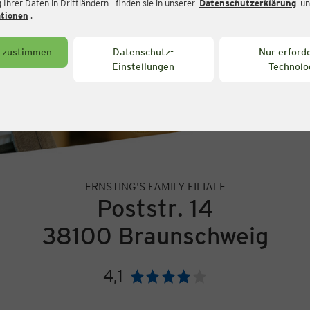
Ihrer Daten in Drittländern - finden sie in unserer
Datenschutzerklärung
un
ationen
.
s zustimmen
Datenschutz-
Nur erforde
Einstellungen
Technolo
ERNSTING'S FAMILY FILIALE
Poststr. 14
38100 Braunschweig
4,1
Bewertung: