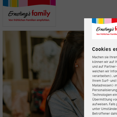
Cookies e
Machen sie Ihren
können wir auf I
und auf Partner
welchen wir Inf
verarbeiten), u
Ihrem Surf- und 
Mailadressen) m
Personalisierun
Technologien ein
Übermittlung von
aufweisen. Fall
unter Umständen 
Betroffener dahi