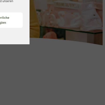
d unseren
rliche
gien