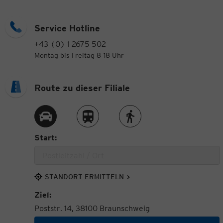
Service Hotline
+43 (0) 1 2675 502
Montag bis Freitag 8-18 Uhr
Route zu dieser Filiale
Route per Auto
Route per Zug
Route zu Fuß
Start:
STANDORT ERMITTELN
Ziel:
Poststr. 14, 38100 Braunschweig