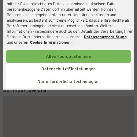
mit der EU vergleichbares Datenschutzniveau aufweisen. Falls
Ernsting's family
personenbezogene Daten dorthin übermittelt werden, könnten
Behörden diese gegebenenfalls unter Umständen erfassen und
Grosse Str. 3, 49565 Bramsche
analysieren. Es besteht somit eine Möglichkeit, dass sie Ihre Rechte als
Betroffener dahingehend nicht durchsetzen könnten. Weitere
Informationen - insbesondere auch zu den Details der Verarbeitung Ihrer
Daten in Drittländern - finden sie in unserer
Datenschutzerklärung
Geschlossen
Aktuell:
und unseren
Cookie Informationen
.
Allen Tools zustimmen
Service Hotline
+43 (0) 1 2675 502
Datenschutz-Einstellungen
Montag bis Freitag 8-18 Uhr
Nur erforderliche Technologien
So finden Sie uns