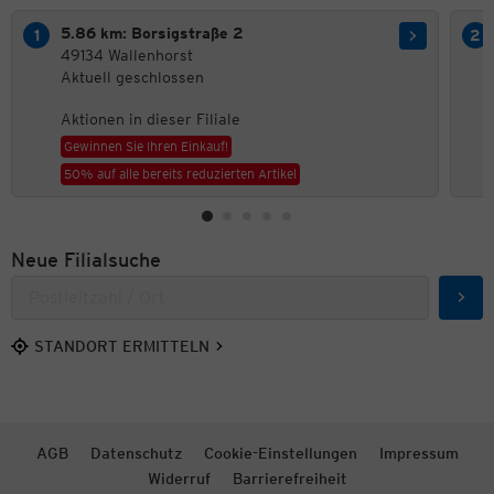
5.86 km: Borsigstraße 2
49134 Wallenhorst
Aktuell geschlossen
Aktionen in dieser Filiale
Gewinnen Sie Ihren Einkauf!
50% auf alle bereits reduzierten Artikel
Neue Filialsuche
Such
STANDORT ERMITTELN
AGB
Datenschutz
Cookie-Einstellungen
Impressum
Widerruf
Barrierefreiheit