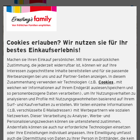
Menü
ießen
ießen
Cookies erlauben? Wir nutzen sie für Ihr
bestes Einkaufserlebnis!
Machen sie Ihren Einkauf persönlicher. Mit Ihrer ausdrücklichen
Zustimmung, die jederzeit widerrufbar ist, können wir auf Ihre
Interessen zugeschnittene Inhalte bereitstellen und für sie passende
en
Werbeanzeigen bei uns und auf Partner-Seiten anzeigen. In diesem
Zusammenhang verwenden wir Technologien (z.B.
Cookies
, mit
ERNSTING'S FAMILY FILIALE
welchen wir Informationen auf Ihrem Endgerät auslesen/speichern und
Grosse Str. 3
so personenbezogene Daten verarbeiten), um Ihr Nutzungsverhalten zu
49565 Bramsche
analysieren und Profile mit Nutzungsgewohnheiten basierend auf Ihrem
Surf- und Kaufverhalten zu erstellen. Wir teilen einzelne Informationen
(z.B. verschlüsselte E-Mailadressen) mit Werbepartnern wie sozialen
4,1
ießen
Bewertung:
Netzwerken. Dieser Verarbeitung zu Analyse-, Werbe- und
Personalisierungszwecken können sie untenstehend zustimmen.
STANDORT
SERVICES
SORTIMENT
AKTIONEN
Andernfalls können sie auch nur erforderliche Technologien einsetzen
oder Ihre Einstellungen individuell anpassen. Ihre Einwilligung umfasst
auch die Übermittlung von Daten zu Ihrer Person in Drittländer, die kein