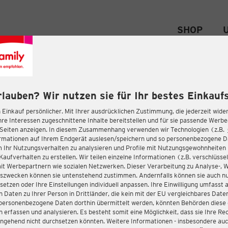
SHOP
rlauben? Wir nutzen sie für Ihr bestes Einkaufs
 Einkauf persönlicher. Mit Ihrer ausdrücklichen Zustimmung, die jederzeit wider
hre Interessen zugeschnittene Inhalte bereitstellen und für sie passende Werb
-Seiten anzeigen. In diesem Zusammenhang verwenden wir Technologien (z.B.
ormationen auf Ihrem Endgerät auslesen/speichern und so personenbezogene 
m Ihr Nutzungsverhalten zu analysieren und Profile mit Nutzungsgewohnheiten 
Kaufverhalten zu erstellen. Wir teilen einzelne Informationen (z.B. verschlüssel
it Werbepartnern wie sozialen Netzwerken. Dieser Verarbeitung zu Analyse-, 
gszwecken können sie untenstehend zustimmen. Andernfalls können sie auch nu
setzen oder Ihre Einstellungen individuell anpassen. Ihre Einwilligung umfasst 
 Daten zu Ihrer Person in Drittländer, die kein mit der EU vergleichbares Dat
s personenbezogene Daten dorthin übermittelt werden, könnten Behörden diese
erfassen und analysieren. Es besteht somit eine Möglichkeit, dass sie Ihre Rec
ngehend nicht durchsetzen könnten. Weitere Informationen - insbesondere auc