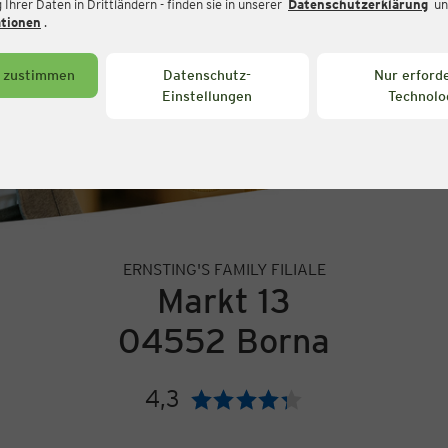
Ihrer Daten in Drittländern - finden sie in unserer
Datenschutzerklärung
un
ationen
.
s zustimmen
Datenschutz-
Nur erforde
Einstellungen
Technolo
ERNSTING'S FAMILY FILIALE
Markt 13
04552 Borna
4,3
Bewertung: