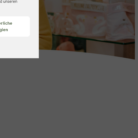
d unseren
rliche
gien