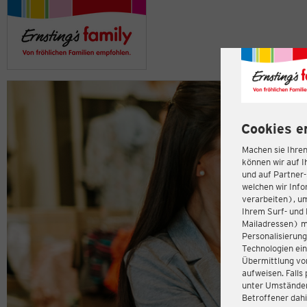
Cookies e
Machen sie Ihren
können wir auf I
und auf Partner
welchen wir Inf
verarbeiten), u
Ihrem Surf- und 
Mailadressen) m
Personalisierun
Technologien ein
Übermittlung von
aufweisen. Fall
unter Umständen 
Betroffener dahi