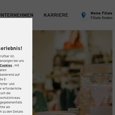
Meine Filiale
UNTERNEHMEN
KARRIERE
Filiale finden
erlebnis!
rufbar ist,
eanzeigen bei uns
Cookies
, mit
Daten
basierend auf
te E-
Werbe- und
r erforderliche
auch die
enschutzniveau
 gegebenenfalls
hte als
h zu den Details