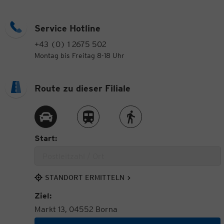
Service Hotline
+43 (0) 1 2675 502
Montag bis Freitag 8-18 Uhr
Route zu dieser Filiale
Route per Auto
Route per Zug
Route zu Fuß
Start:
STANDORT ERMITTELN
Ziel:
Markt 13, 04552 Borna