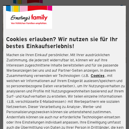
Menü
ießen
ießen
Cookies erlauben? Wir nutzen sie für Ihr
bestes Einkaufserlebnis!
Machen sie Ihren Einkauf persönlicher. Mit Ihrer ausdrücklichen
Zustimmung, die jederzeit widerrufbar ist, können wir auf Ihre
Interessen zugeschnittene Inhalte bereitstellen und für sie passende
en
Werbeanzeigen bei uns und auf Partner-Seiten anzeigen. In diesem
Zusammenhang verwenden wir Technologien (z.B.
Cookies
, mit
ERNSTING'S FAMILY FILIALE
welchen wir Informationen auf Ihrem Endgerät auslesen/speichern und
Vennehof 2
so personenbezogene Daten verarbeiten), um Ihr Nutzungsverhalten zu
46325 Borken
analysieren und Profile mit Nutzungsgewohnheiten basierend auf Ihrem
Surf- und Kaufverhalten zu erstellen. Wir teilen einzelne Informationen
(z.B. verschlüsselte E-Mailadressen) mit Werbepartnern wie sozialen
3,2
ießen
Bewertung:
Netzwerken. Dieser Verarbeitung zu Analyse-, Werbe- und
Personalisierungszwecken können sie untenstehend zustimmen.
STANDORT
SERVICES
SORTIMENT
AKTIONEN
Andernfalls können sie auch nur erforderliche Technologien einsetzen
oder Ihre Einstellungen individuell anpassen. Ihre Einwilligung umfasst
auch die Übermittlung von Daten zu Ihrer Person in Drittländer, die kein