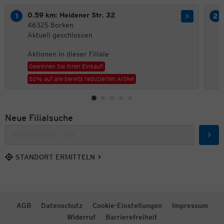
0.59 km: Heidener Str. 32
46325 Borken
Aktuell geschlossen
Aktionen in dieser Filiale
Gewinnen Sie Ihren Einkauf!
50% auf alle bereits reduzierten Artikel
Neue Filialsuche
Such
STANDORT ERMITTELN
AGB
Datenschutz
Cookie-Einstellungen
Impressum
Widerruf
Barrierefreiheit