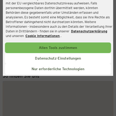
mit der EU vergleichbares Datenschutzniveau aufweisen. Falls
Ernsting's family
personenbezogene Daten dorthin übermittelt werden, könnten
Behörden diese gegebenenfalls unter Umständen erfassen und
Vennehof 2, 46325 Borken
analysieren. Es besteht somit eine Möglichkeit, dass sie Ihre Rechte als
Betroffener dahingehend nicht durchsetzen könnten. Weitere
Informationen - insbesondere auch zu den Details der Verarbeitung Ihrer
Daten in Drittländern - finden sie in unserer
Datenschutzerklärung
Geschlossen
Aktuell:
und unseren
Cookie Informationen
.
Allen Tools zustimmen
Service Hotline
+43 (0) 1 2675 502
Datenschutz-Einstellungen
Montag bis Freitag 8-18 Uhr
Nur erforderliche Technologien
So finden Sie uns