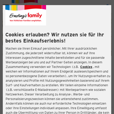
Menü
ießen
ießen
Cookies erlauben? Wir nutzen sie für Ihr
bestes Einkaufserlebnis!
Machen sie Ihren Einkauf persönlicher. Mit Ihrer ausdrücklichen
Zustimmung, die jederzeit widerrufbar ist, können wir auf Ihre
Interessen zugeschnittene Inhalte bereitstellen und für sie passende
en
Werbeanzeigen bei uns und auf Partner-Seiten anzeigen. In diesem
Zusammenhang verwenden wir Technologien (z.B.
Cookies
, mit
ERNSTING'S FAMILY FILIALE
welchen wir Informationen auf Ihrem Endgerät auslesen/speichern und
Industriestr. 26
so personenbezogene Daten verarbeiten), um Ihr Nutzungsverhalten zu
21354 Bleckede
analysieren und Profile mit Nutzungsgewohnheiten basierend auf Ihrem
Surf- und Kaufverhalten zu erstellen. Wir teilen einzelne Informationen
(z.B. verschlüsselte E-Mailadressen) mit Werbepartnern wie sozialen
4,2
ießen
Bewertung:
Netzwerken. Dieser Verarbeitung zu Analyse-, Werbe- und
Personalisierungszwecken können sie untenstehend zustimmen.
STANDORT
SERVICES
SORTIMENT
AKTIONEN
Andernfalls können sie auch nur erforderliche Technologien einsetzen
oder Ihre Einstellungen individuell anpassen. Ihre Einwilligung umfasst
auch die Übermittlung von Daten zu Ihrer Person in Drittländer, die kein