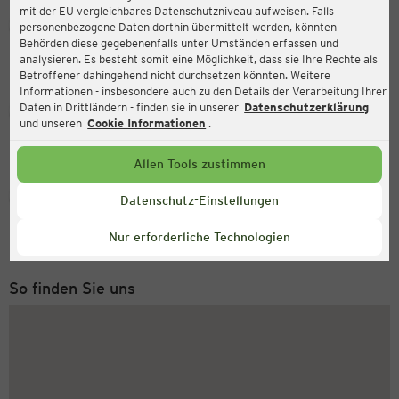
mit der EU vergleichbares Datenschutzniveau aufweisen. Falls
Ernsting's family
personenbezogene Daten dorthin übermittelt werden, könnten
Behörden diese gegebenenfalls unter Umständen erfassen und
Industriestr. 26, 21354 Bleckede
analysieren. Es besteht somit eine Möglichkeit, dass sie Ihre Rechte als
Betroffener dahingehend nicht durchsetzen könnten. Weitere
Informationen - insbesondere auch zu den Details der Verarbeitung Ihrer
Daten in Drittländern - finden sie in unserer
Datenschutzerklärung
Geöffnet
Aktuell:
und unseren
Cookie Informationen
.
Öffnungszeiten heute:
08:30 - 19:00
Allen Tools zustimmen
Service Hotline
Datenschutz-Einstellungen
+43 (0) 1 2675 502
Nur erforderliche Technologien
Montag bis Freitag 8-18 Uhr
So finden Sie uns