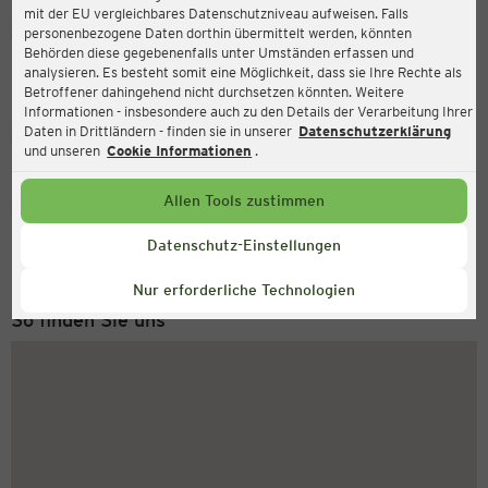
mit der EU vergleichbares Datenschutzniveau aufweisen. Falls
Ernsting's family
personenbezogene Daten dorthin übermittelt werden, könnten
Behörden diese gegebenenfalls unter Umständen erfassen und
Blankenfelder Dorfstraße 70, 15827 Blankenfelde
analysieren. Es besteht somit eine Möglichkeit, dass sie Ihre Rechte als
Betroffener dahingehend nicht durchsetzen könnten. Weitere
Informationen - insbesondere auch zu den Details der Verarbeitung Ihrer
Daten in Drittländern - finden sie in unserer
Datenschutzerklärung
Geschlossen
Aktuell:
und unseren
Cookie Informationen
.
Allen Tools zustimmen
Service Hotline
+43 (0) 1 2675 502
Datenschutz-Einstellungen
Montag bis Freitag 8-18 Uhr
Nur erforderliche Technologien
So finden Sie uns