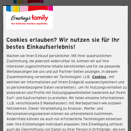
Menü
ießen
ießen
Cookies erlauben? Wir nutzen sie für Ihr
bestes Einkaufserlebnis!
Machen sie Ihren Einkauf persönlicher. Mit Ihrer ausdrücklichen
Zustimmung, die jederzeit widerrufbar ist, können wir auf Ihre
Interessen zugeschnittene Inhalte bereitstellen und für sie passende
en
Werbeanzeigen bei uns und auf Partner-Seiten anzeigen. In diesem
Zusammenhang verwenden wir Technologien (z.B.
Cookies
, mit
ERNSTING'S FAMILY FILIALE
welchen wir Informationen auf Ihrem Endgerät auslesen/speichern und
Blankenfelder Dorfstraße 70
so personenbezogene Daten verarbeiten), um Ihr Nutzungsverhalten zu
15827 Blankenfelde
analysieren und Profile mit Nutzungsgewohnheiten basierend auf Ihrem
Surf- und Kaufverhalten zu erstellen. Wir teilen einzelne Informationen
(z.B. verschlüsselte E-Mailadressen) mit Werbepartnern wie sozialen
4,5
ießen
Bewertung:
Netzwerken. Dieser Verarbeitung zu Analyse-, Werbe- und
Personalisierungszwecken können sie untenstehend zustimmen.
STANDORT
SERVICES
SORTIMENT
AKTIONEN
Andernfalls können sie auch nur erforderliche Technologien einsetzen
oder Ihre Einstellungen individuell anpassen. Ihre Einwilligung umfasst
auch die Übermittlung von Daten zu Ihrer Person in Drittländer, die kein