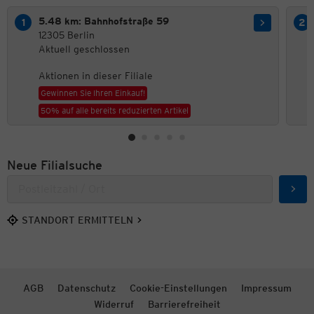
5.48 km: Bahnhofstraße 59
12305 Berlin
Aktuell geschlossen
Aktionen in dieser Filiale
Gewinnen Sie Ihren Einkauf!
50% auf alle bereits reduzierten Artikel
Neue Filialsuche
Such
STANDORT ERMITTELN
AGB
Datenschutz
Cookie-Einstellungen
Impressum
Widerruf
Barrierefreiheit