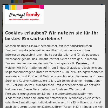
Menü
ießen
ießen
Cookies erlauben? Wir nutzen sie für Ihr
bestes Einkaufserlebnis!
Machen sie Ihren Einkauf persönlicher. Mit Ihrer ausdrücklichen
Zustimmung, die jederzeit widerrufbar ist, können wir auf Ihre
Interessen zugeschnittene Inhalte bereitstellen und für sie passende
en
Werbeanzeigen bei uns und auf Partner-Seiten anzeigen. In diesem
Zusammenhang verwenden wir Technologien (z.B.
Cookies
, mit
ERNSTING'S FAMILY FILIALE
welchen wir Informationen auf Ihrem Endgerät auslesen/speichern und
Bramscher Straße 14
so personenbezogene Daten verarbeiten), um Ihr Nutzungsverhalten zu
49593 Bersenbrück
analysieren und Profile mit Nutzungsgewohnheiten basierend auf Ihrem
Surf- und Kaufverhalten zu erstellen. Wir teilen einzelne Informationen
(z.B. verschlüsselte E-Mailadressen) mit Werbepartnern wie sozialen
4,0
ießen
Bewertung:
Netzwerken. Dieser Verarbeitung zu Analyse-, Werbe- und
Personalisierungszwecken können sie untenstehend zustimmen.
STANDORT
SERVICES
SORTIMENT
AKTIONEN
Andernfalls können sie auch nur erforderliche Technologien einsetzen
oder Ihre Einstellungen individuell anpassen. Ihre Einwilligung umfasst
auch die Übermittlung von Daten zu Ihrer Person in Drittländer, die kein