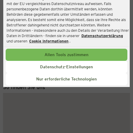
mit der EU vergleichbares Datenschutzniveau aufweisen. Falls
Ernsting's family
personenbezogene Daten dorthin übermittelt werden, könnten
Behörden diese gegebenenfalls unter Umständen erfassen und
Bramscher Straße 14, 49593 Bersenbrück
analysieren. Es besteht somit eine Möglichkeit, dass sie Ihre Rechte als
Betroffener dahingehend nicht durchsetzen könnten. Weitere
Informationen - insbesondere auch zu den Details der Verarbeitung Ihrer
Daten in Drittländern - finden sie in unserer
Datenschutzerklärung
Geschlossen
Aktuell:
und unseren
Cookie Informationen
.
Allen Tools zustimmen
Service Hotline
+43 (0) 1 2675 502
Datenschutz-Einstellungen
Montag bis Freitag 8-18 Uhr
Nur erforderliche Technologien
So finden Sie uns