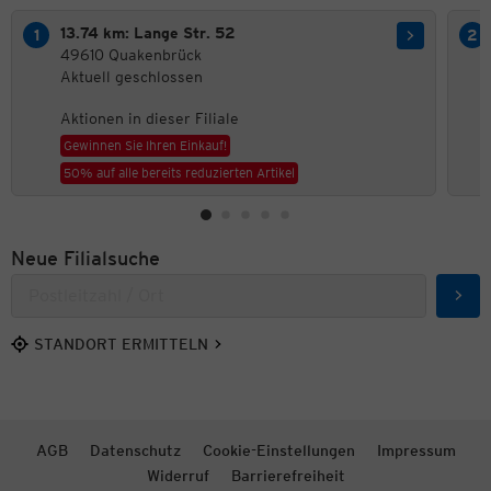
13.74 km: Lange Str. 52
49610 Quakenbrück
Aktuell geschlossen
Aktionen in dieser Filiale
Gewinnen Sie Ihren Einkauf!
50% auf alle bereits reduzierten Artikel
Neue Filialsuche
Such
STANDORT ERMITTELN
AGB
Datenschutz
Cookie-Einstellungen
Impressum
Widerruf
Barrierefreiheit