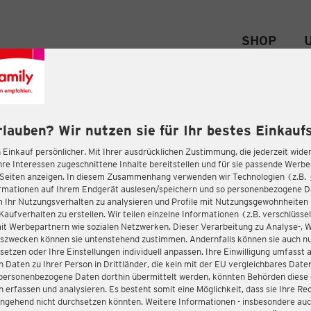
SHOP
rlauben? Wir nutzen sie für Ihr bestes Einkaufs
 Einkauf persönlicher. Mit Ihrer ausdrücklichen Zustimmung, die jederzeit wider
hre Interessen zugeschnittene Inhalte bereitstellen und für sie passende Werb
-Seiten anzeigen. In diesem Zusammenhang verwenden wir Technologien (z.B.
ormationen auf Ihrem Endgerät auslesen/speichern und so personenbezogene 
m Ihr Nutzungsverhalten zu analysieren und Profile mit Nutzungsgewohnheiten 
Kaufverhalten zu erstellen. Wir teilen einzelne Informationen (z.B. verschlüssel
it Werbepartnern wie sozialen Netzwerken. Dieser Verarbeitung zu Analyse-, 
gszwecken können sie untenstehend zustimmen. Andernfalls können sie auch nu
setzen oder Ihre Einstellungen individuell anpassen. Ihre Einwilligung umfasst 
 Daten zu Ihrer Person in Drittländer, die kein mit der EU vergleichbares Dat
s personenbezogene Daten dorthin übermittelt werden, könnten Behörden diese
erfassen und analysieren. Es besteht somit eine Möglichkeit, dass sie Ihre Rec
ngehend nicht durchsetzen könnten. Weitere Informationen - insbesondere auc