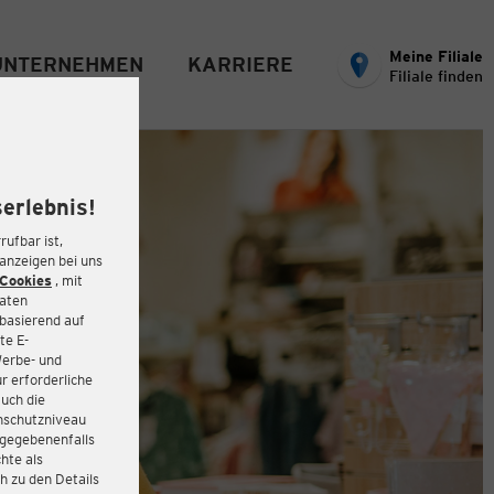
Meine Filiale
UNTERNEHMEN
KARRIERE
Filiale finden
erlebnis!
rufbar ist,
eanzeigen bei uns
Cookies
, mit
Daten
basierend auf
te E-
Werbe- und
r erforderliche
auch die
enschutzniveau
 gegebenenfalls
hte als
h zu den Details