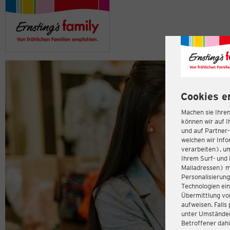
Cookies e
Machen sie Ihren
können wir auf I
und auf Partner
welchen wir Inf
verarbeiten), u
Ihrem Surf- und 
Mailadressen) m
Personalisierun
Technologien ein
Übermittlung von
aufweisen. Fall
unter Umständen 
Betroffener dahi