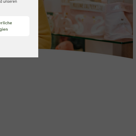
d unseren
rliche
gien