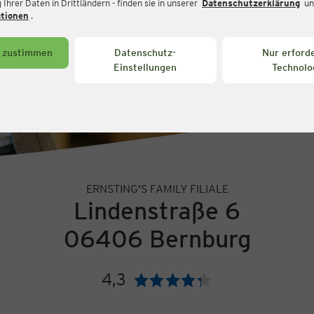
Ihrer Daten in Drittländern - finden sie in unserer
Datenschutzerklärung
un
ationen
.
s zustimmen
Datenschutz-
Nur erforde
Einstellungen
Technolo
ERNSTING'S FAMILY FILIALE
Lindenstraße 6
06406 Bernburg
4,3
Bewertung: