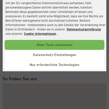
mit der EU vergleichbares Datenschutzniveau aufweisen. Falls
Ernsting's family
personenbezogene Daten dorthin übermittelt werden, könnten
Behörden diese gegebenenfalls unter Umständen erfassen und
Tempelhofer Damm 227, 12099 Berlin
analysieren. Es besteht somit eine Möglichkeit, dass sie Ihre Rechte als
Betroffener dahingehend nicht durchsetzen könnten. Weitere
Informationen - insbesondere auch zu den Details der Verarbeitung Ihrer
Daten in Drittländern - finden sie in unserer
Datenschutzerklärung
Geöffnet
Aktuell:
und unseren
Cookie Informationen
.
Öffnungszeiten heute:
09:00 - 20:00
Allen Tools zustimmen
Service Hotline
Datenschutz-Einstellungen
+43 (0) 1 2675 502
Nur erforderliche Technologien
Montag bis Freitag 8-18 Uhr
So finden Sie uns