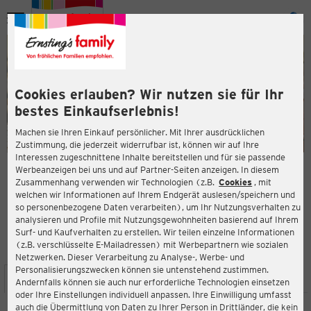
Menü
ießen
ießen
Cookies erlauben? Wir nutzen sie für Ihr
bestes Einkaufserlebnis!
Machen sie Ihren Einkauf persönlicher. Mit Ihrer ausdrücklichen
Zustimmung, die jederzeit widerrufbar ist, können wir auf Ihre
Interessen zugeschnittene Inhalte bereitstellen und für sie passende
en
Werbeanzeigen bei uns und auf Partner-Seiten anzeigen. In diesem
Zusammenhang verwenden wir Technologien (z.B.
Cookies
, mit
ERNSTING'S FAMILY FILIALE
welchen wir Informationen auf Ihrem Endgerät auslesen/speichern und
Tempelhofer Damm 227
so personenbezogene Daten verarbeiten), um Ihr Nutzungsverhalten zu
12099 Berlin
analysieren und Profile mit Nutzungsgewohnheiten basierend auf Ihrem
Surf- und Kaufverhalten zu erstellen. Wir teilen einzelne Informationen
(z.B. verschlüsselte E-Mailadressen) mit Werbepartnern wie sozialen
4,0
ießen
Bewertung:
Netzwerken. Dieser Verarbeitung zu Analyse-, Werbe- und
Personalisierungszwecken können sie untenstehend zustimmen.
STANDORT
SERVICES
SORTIMENT
AKTIONEN
Andernfalls können sie auch nur erforderliche Technologien einsetzen
oder Ihre Einstellungen individuell anpassen. Ihre Einwilligung umfasst
auch die Übermittlung von Daten zu Ihrer Person in Drittländer, die kein