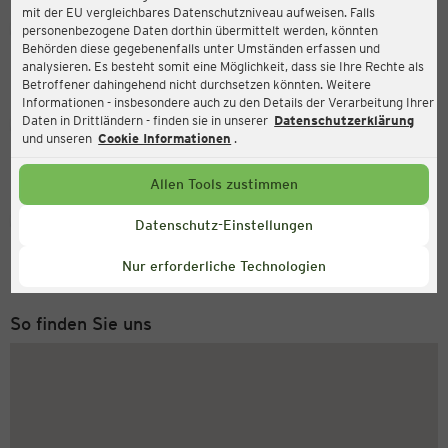
mit der EU vergleichbares Datenschutzniveau aufweisen. Falls
Ernsting's family
personenbezogene Daten dorthin übermittelt werden, könnten
Behörden diese gegebenenfalls unter Umständen erfassen und
Marzahner Promenade 1, 12679 Berlin
analysieren. Es besteht somit eine Möglichkeit, dass sie Ihre Rechte als
Betroffener dahingehend nicht durchsetzen könnten. Weitere
Informationen - insbesondere auch zu den Details der Verarbeitung Ihrer
Daten in Drittländern - finden sie in unserer
Datenschutzerklärung
Geöffnet
Aktuell:
und unseren
Cookie Informationen
.
Öffnungszeiten heute:
09:00 - 20:00
Allen Tools zustimmen
Service Hotline
Datenschutz-Einstellungen
+43 (0) 1 2675 502
Nur erforderliche Technologien
Montag bis Freitag 8-18 Uhr
So finden Sie uns