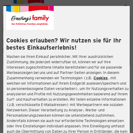
Menü
ießen
ießen
Cookies erlauben? Wir nutzen sie für Ihr
bestes Einkaufserlebnis!
Machen sie Ihren Einkauf persönlicher. Mit Ihrer ausdrücklichen
Zustimmung, die jederzeit widerrufbar ist, können wir auf Ihre
Interessen zugeschnittene Inhalte bereitstellen und für sie passende
en
Werbeanzeigen bei uns und auf Partner-Seiten anzeigen. In diesem
Zusammenhang verwenden wir Technologien (z.B.
Cookies
, mit
ERNSTING'S FAMILY FILIALE
welchen wir Informationen auf Ihrem Endgerät auslesen/speichern und
Marzahner Promenade 1
so personenbezogene Daten verarbeiten), um Ihr Nutzungsverhalten zu
12679 Berlin
analysieren und Profile mit Nutzungsgewohnheiten basierend auf Ihrem
Surf- und Kaufverhalten zu erstellen. Wir teilen einzelne Informationen
(z.B. verschlüsselte E-Mailadressen) mit Werbepartnern wie sozialen
4,0
ießen
Bewertung:
Netzwerken. Dieser Verarbeitung zu Analyse-, Werbe- und
Personalisierungszwecken können sie untenstehend zustimmen.
STANDORT
SERVICES
SORTIMENT
AKTIONEN
Andernfalls können sie auch nur erforderliche Technologien einsetzen
oder Ihre Einstellungen individuell anpassen. Ihre Einwilligung umfasst
auch die Übermittlung von Daten zu Ihrer Person in Drittländer, die kein