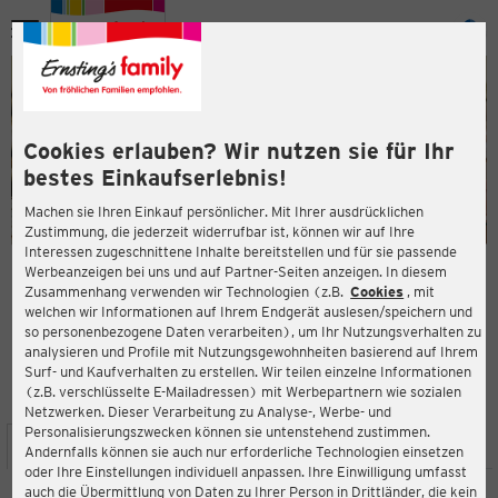
Menü
ießen
ießen
Cookies erlauben? Wir nutzen sie für Ihr
bestes Einkaufserlebnis!
Machen sie Ihren Einkauf persönlicher. Mit Ihrer ausdrücklichen
Zustimmung, die jederzeit widerrufbar ist, können wir auf Ihre
Interessen zugeschnittene Inhalte bereitstellen und für sie passende
en
Werbeanzeigen bei uns und auf Partner-Seiten anzeigen. In diesem
Zusammenhang verwenden wir Technologien (z.B.
Cookies
, mit
ERNSTING'S FAMILY FILIALE
welchen wir Informationen auf Ihrem Endgerät auslesen/speichern und
Greifswalder Straße 90
so personenbezogene Daten verarbeiten), um Ihr Nutzungsverhalten zu
10409 Berlin
analysieren und Profile mit Nutzungsgewohnheiten basierend auf Ihrem
Surf- und Kaufverhalten zu erstellen. Wir teilen einzelne Informationen
(z.B. verschlüsselte E-Mailadressen) mit Werbepartnern wie sozialen
4,0
ießen
Bewertung:
Netzwerken. Dieser Verarbeitung zu Analyse-, Werbe- und
Personalisierungszwecken können sie untenstehend zustimmen.
STANDORT
SERVICES
SORTIMENT
AKTIONEN
Andernfalls können sie auch nur erforderliche Technologien einsetzen
oder Ihre Einstellungen individuell anpassen. Ihre Einwilligung umfasst
auch die Übermittlung von Daten zu Ihrer Person in Drittländer, die kein