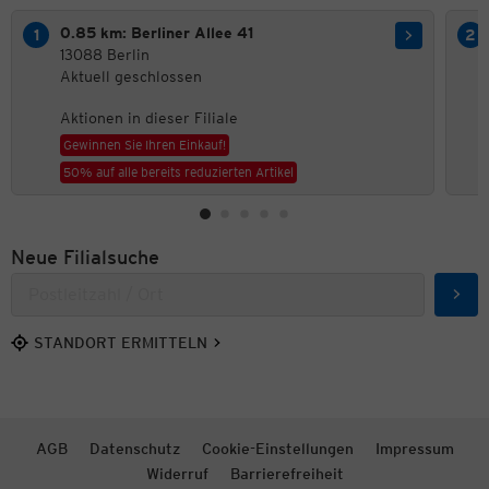
0.85 km: Berliner Allee 41
13088 Berlin
Aktuell geschlossen
Aktionen in dieser Filiale
Gewinnen Sie Ihren Einkauf!
50% auf alle bereits reduzierten Artikel
Neue Filialsuche
Such
STANDORT ERMITTELN
AGB
Datenschutz
Cookie-Einstellungen
Impressum
Widerruf
Barrierefreiheit