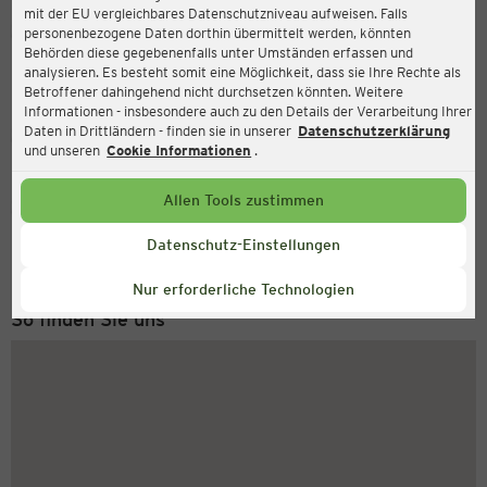
mit der EU vergleichbares Datenschutzniveau aufweisen. Falls
Ernsting's family
personenbezogene Daten dorthin übermittelt werden, könnten
Behörden diese gegebenenfalls unter Umständen erfassen und
Greifswalder Straße 90, 10409 Berlin
analysieren. Es besteht somit eine Möglichkeit, dass sie Ihre Rechte als
Betroffener dahingehend nicht durchsetzen könnten. Weitere
Informationen - insbesondere auch zu den Details der Verarbeitung Ihrer
Daten in Drittländern - finden sie in unserer
Datenschutzerklärung
Geschlossen
Aktuell:
und unseren
Cookie Informationen
.
Allen Tools zustimmen
Service Hotline
+43 (0) 1 2675 502
Datenschutz-Einstellungen
Montag bis Freitag 8-18 Uhr
Nur erforderliche Technologien
So finden Sie uns