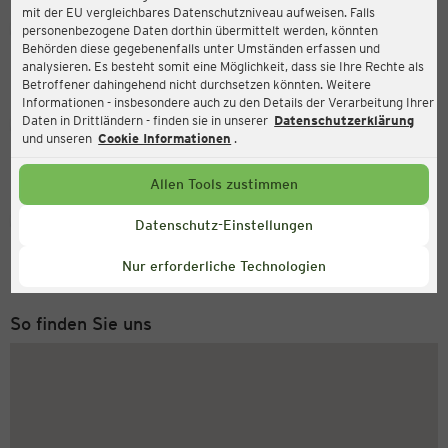
mit der EU vergleichbares Datenschutzniveau aufweisen. Falls
Ernsting's family
personenbezogene Daten dorthin übermittelt werden, könnten
Behörden diese gegebenenfalls unter Umständen erfassen und
Siebenmorgen 13-15, 51427 Bergisch Gladbach
analysieren. Es besteht somit eine Möglichkeit, dass sie Ihre Rechte als
Betroffener dahingehend nicht durchsetzen könnten. Weitere
Informationen - insbesondere auch zu den Details der Verarbeitung Ihrer
Daten in Drittländern - finden sie in unserer
Datenschutzerklärung
Geöffnet
Aktuell:
und unseren
Cookie Informationen
.
Öffnungszeiten heute:
09:00 - 19:00
Allen Tools zustimmen
Service Hotline
Datenschutz-Einstellungen
+43 (0) 1 2675 502
Nur erforderliche Technologien
Montag bis Freitag 8-18 Uhr
So finden Sie uns