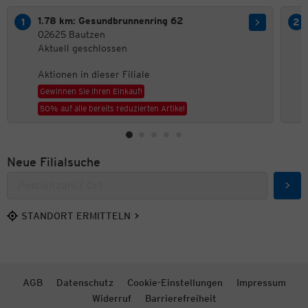
1.78 km: Gesundbrunnenring 62
02625 Bautzen
Aktuell geschlossen
Aktionen in dieser Filiale
Gewinnen Sie Ihren Einkauf!
50% auf alle bereits reduzierten Artikel
Neue Filialsuche
Such
STANDORT ERMITTELN
AGB
Datenschutz
Cookie-Einstellungen
Impressum
Widerruf
Barrierefreiheit