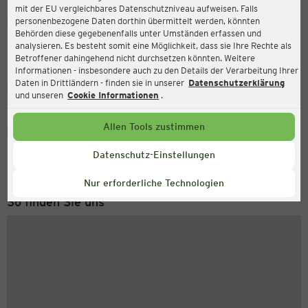
mit der EU vergleichbares Datenschutzniveau aufweisen. Falls
Ernsting's family
personenbezogene Daten dorthin übermittelt werden, könnten
Behörden diese gegebenenfalls unter Umständen erfassen und
Reichenstraße 18, 02625 Bautzen
analysieren. Es besteht somit eine Möglichkeit, dass sie Ihre Rechte als
Betroffener dahingehend nicht durchsetzen könnten. Weitere
Informationen - insbesondere auch zu den Details der Verarbeitung Ihrer
Daten in Drittländern - finden sie in unserer
Datenschutzerklärung
Geschlossen
Aktuell:
und unseren
Cookie Informationen
.
Allen Tools zustimmen
Service Hotline
+43 (0) 1 2675 502
Datenschutz-Einstellungen
Montag bis Freitag 8-18 Uhr
Nur erforderliche Technologien
So finden Sie uns