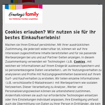
Menü
ießen
ießen
Cookies erlauben? Wir nutzen sie für Ihr
bestes Einkaufserlebnis!
Machen sie Ihren Einkauf persönlicher. Mit Ihrer ausdrücklichen
Zustimmung, die jederzeit widerrufbar ist, können wir auf Ihre
Interessen zugeschnittene Inhalte bereitstellen und für sie passende
en
Werbeanzeigen bei uns und auf Partner-Seiten anzeigen. In diesem
Zusammenhang verwenden wir Technologien (z.B.
Cookies
, mit
ERNSTING'S FAMILY FILIALE
welchen wir Informationen auf Ihrem Endgerät auslesen/speichern und
Reichenstraße 18
so personenbezogene Daten verarbeiten), um Ihr Nutzungsverhalten zu
02625 Bautzen
analysieren und Profile mit Nutzungsgewohnheiten basierend auf Ihrem
Surf- und Kaufverhalten zu erstellen. Wir teilen einzelne Informationen
(z.B. verschlüsselte E-Mailadressen) mit Werbepartnern wie sozialen
3,9
ießen
Bewertung:
Netzwerken. Dieser Verarbeitung zu Analyse-, Werbe- und
Personalisierungszwecken können sie untenstehend zustimmen.
STANDORT
SERVICES
SORTIMENT
AKTIONEN
Andernfalls können sie auch nur erforderliche Technologien einsetzen
oder Ihre Einstellungen individuell anpassen. Ihre Einwilligung umfasst
auch die Übermittlung von Daten zu Ihrer Person in Drittländer, die kein