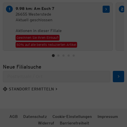
9.98 km: Am Esch 7
26655 Westerstede
Aktuell geschlossen
Aktionen in dieser Filiale
Gewinnen Sie Ihren Einkauf!
50% auf alle bereits reduzierten Artikel
Neue Filialsuche
Such
STANDORT ERMITTELN
AGB
Datenschutz
Cookie-Einstellungen
Impressum
Widerruf
Barrierefreiheit