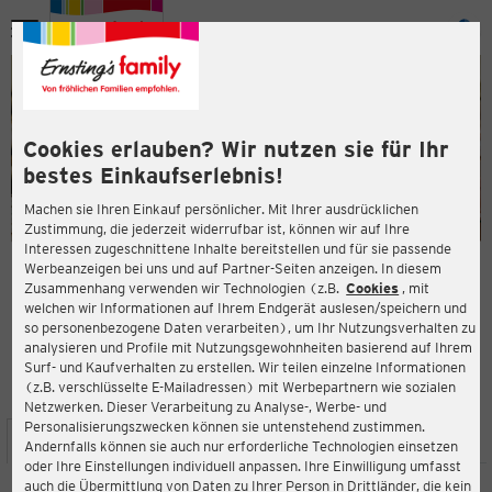
Menü
ießen
ießen
Cookies erlauben? Wir nutzen sie für Ihr
bestes Einkaufserlebnis!
Machen sie Ihren Einkauf persönlicher. Mit Ihrer ausdrücklichen
Zustimmung, die jederzeit widerrufbar ist, können wir auf Ihre
Interessen zugeschnittene Inhalte bereitstellen und für sie passende
en
Werbeanzeigen bei uns und auf Partner-Seiten anzeigen. In diesem
Zusammenhang verwenden wir Technologien (z.B.
Cookies
, mit
ERNSTING'S FAMILY FILIALE
welchen wir Informationen auf Ihrem Endgerät auslesen/speichern und
In der Horst 5 B
so personenbezogene Daten verarbeiten), um Ihr Nutzungsverhalten zu
26160 Bad Zwischenahn
analysieren und Profile mit Nutzungsgewohnheiten basierend auf Ihrem
Surf- und Kaufverhalten zu erstellen. Wir teilen einzelne Informationen
(z.B. verschlüsselte E-Mailadressen) mit Werbepartnern wie sozialen
4,5
ießen
Bewertung:
Netzwerken. Dieser Verarbeitung zu Analyse-, Werbe- und
Personalisierungszwecken können sie untenstehend zustimmen.
STANDORT
SERVICES
SORTIMENT
AKTIONEN
Andernfalls können sie auch nur erforderliche Technologien einsetzen
oder Ihre Einstellungen individuell anpassen. Ihre Einwilligung umfasst
auch die Übermittlung von Daten zu Ihrer Person in Drittländer, die kein