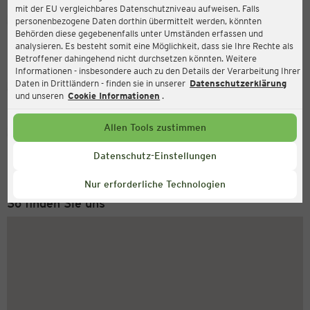
mit der EU vergleichbares Datenschutzniveau aufweisen. Falls
Ernsting's family
personenbezogene Daten dorthin übermittelt werden, könnten
Behörden diese gegebenenfalls unter Umständen erfassen und
In der Horst 5 B, 26160 Bad Zwischenahn
analysieren. Es besteht somit eine Möglichkeit, dass sie Ihre Rechte als
Betroffener dahingehend nicht durchsetzen könnten. Weitere
Informationen - insbesondere auch zu den Details der Verarbeitung Ihrer
Daten in Drittländern - finden sie in unserer
Datenschutzerklärung
Geschlossen
Aktuell:
und unseren
Cookie Informationen
.
Allen Tools zustimmen
Service Hotline
+43 (0) 1 2675 502
Datenschutz-Einstellungen
Montag bis Freitag 8-18 Uhr
Nur erforderliche Technologien
So finden Sie uns