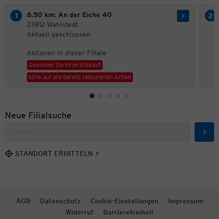
6.50 km: An der Eiche 40
23812 Wahlstedt
Aktuell geschlossen
Aktionen in dieser Filiale
Gewinnen Sie Ihren Einkauf!
50% auf alle bereits reduzierten Artikel
Neue Filialsuche
Such
STANDORT ERMITTELN
AGB
Datenschutz
Cookie-Einstellungen
Impressum
Widerruf
Barrierefreiheit