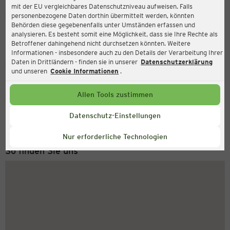
mit der EU vergleichbares Datenschutzniveau aufweisen. Falls
Ernsting's family
personenbezogene Daten dorthin übermittelt werden, könnten
Behörden diese gegebenenfalls unter Umständen erfassen und
Hamburger Straße 10, 23795 Bad Segeberg
analysieren. Es besteht somit eine Möglichkeit, dass sie Ihre Rechte als
Betroffener dahingehend nicht durchsetzen könnten. Weitere
Informationen - insbesondere auch zu den Details der Verarbeitung Ihrer
Daten in Drittländern - finden sie in unserer
Datenschutzerklärung
Geschlossen
Aktuell:
und unseren
Cookie Informationen
.
Allen Tools zustimmen
Service Hotline
+43 (0) 1 2675 502
Datenschutz-Einstellungen
Montag bis Freitag 8-18 Uhr
Nur erforderliche Technologien
So finden Sie uns