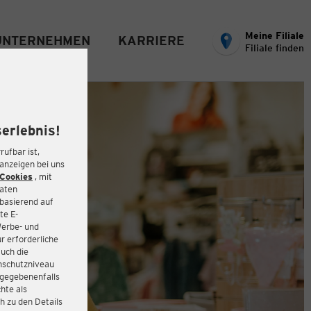
Meine Filiale
UNTERNEHMEN
KARRIERE
Filiale finden
erlebnis!
rufbar ist,
eanzeigen bei uns
Cookies
, mit
Daten
basierend auf
te E-
Werbe- und
r erforderliche
auch die
enschutzniveau
 gegebenenfalls
hte als
h zu den Details