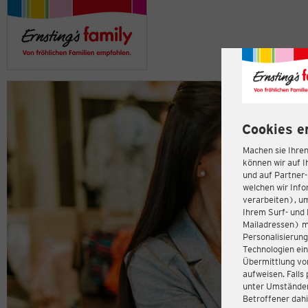
Cookies e
Machen sie Ihren
können wir auf I
und auf Partner
welchen wir Inf
verarbeiten), u
Ihrem Surf- und 
Mailadressen) m
Personalisierun
Technologien ein
Übermittlung von
aufweisen. Fall
unter Umständen 
Betroffener dahi