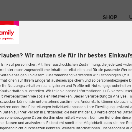
SHOP
rlauben? Wir nutzen sie für Ihr bestes Einkaufs
 Einkauf persönlicher. Mit Ihrer ausdrücklichen Zustimmung, die jederzeit wider
hre Interessen zugeschnittene Inhalte bereitstellen und für sie passende Werb
-Seiten anzeigen. In diesem Zusammenhang verwenden wir Technologien (z.B.
ormationen auf Ihrem Endgerät auslesen/speichern und so personenbezogene 
m Ihr Nutzungsverhalten zu analysieren und Profile mit Nutzungsgewohnheiten 
Kaufverhalten zu erstellen. Wir teilen einzelne Informationen (z.B. verschlüssel
it Werbepartnern wie sozialen Netzwerken. Dieser Verarbeitung zu Analyse-, 
gszwecken können sie untenstehend zustimmen. Andernfalls können sie auch nu
setzen oder Ihre Einstellungen individuell anpassen. Ihre Einwilligung umfasst 
 Daten zu Ihrer Person in Drittländer, die kein mit der EU vergleichbares Dat
s personenbezogene Daten dorthin übermittelt werden, könnten Behörden diese
erfassen und analysieren. Es besteht somit eine Möglichkeit, dass sie Ihre Rec
ngehend nicht durchsetzen könnten. Weitere Informationen - insbesondere auc