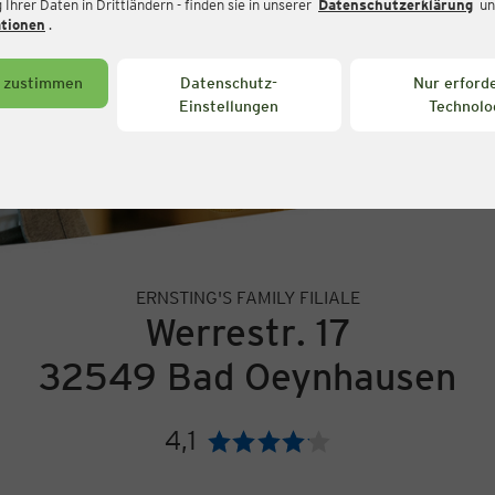
Ihrer Daten in Drittländern - finden sie in unserer
Datenschutzerklärung
un
ationen
.
s zustimmen
Datenschutz-
Nur erforde
Einstellungen
Technolo
ERNSTING'S FAMILY FILIALE
Werrestr. 17
32549 Bad Oeynhausen
4,1
Bewertung: