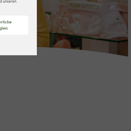
d unseren
rliche
gien