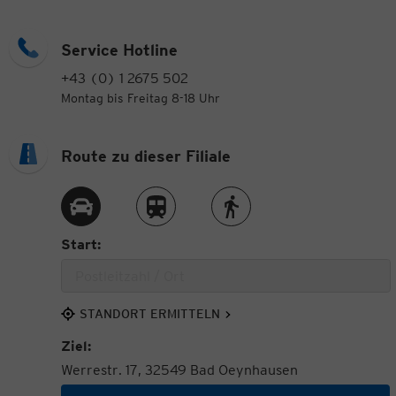
Service Hotline
+43 (0) 1 2675 502
Montag bis Freitag 8-18 Uhr
Route zu dieser Filiale
Route per Auto
Route per Zug
Route zu Fuß
Start:
STANDORT ERMITTELN
Ziel:
Werrestr. 17, 32549 Bad Oeynhausen