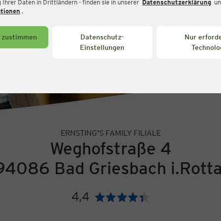
Ihrer Daten in Drittländern - finden sie in unserer
Datenschutzerklärung
un
ationen
.
s zustimmen
Datenschutz-
Nur erforde
Einstellungen
Technolo
ERNSTING'S FAMILY FILIALE
Weghofstraße 4
94086 Bad Griesbach i.Rotta
4,4
Bewertung: