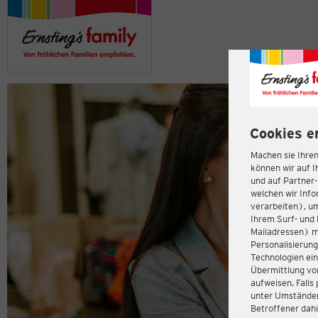
Cookies e
Machen sie Ihren
können wir auf I
und auf Partner
welchen wir Inf
verarbeiten), u
Ihrem Surf- und 
Mailadressen) m
Personalisierun
Technologien ein
Übermittlung von
aufweisen. Fall
unter Umständen 
Betroffener dahi