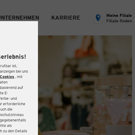
Meine Filiale
UNTERNEHMEN
KARRIERE
Filiale finden
erlebnis!
rufbar ist,
eanzeigen bei uns
Cookies
, mit
Daten
basierend auf
te E-
Werbe- und
r erforderliche
auch die
enschutzniveau
 gegebenenfalls
hte als
h zu den Details