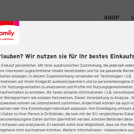
SHOP
rlauben? Wir nutzen sie für Ihr bestes Einkaufs
 Einkauf persönlicher. Mit Ihrer ausdrücklichen Zustimmung, die jederzeit wider
hre Interessen zugeschnittene Inhalte bereitstellen und für sie passende Werb
-Seiten anzeigen. In diesem Zusammenhang verwenden wir Technologien (z.B.
ormationen auf Ihrem Endgerät auslesen/speichern und so personenbezogene 
m Ihr Nutzungsverhalten zu analysieren und Profile mit Nutzungsgewohnheiten 
Kaufverhalten zu erstellen. Wir teilen einzelne Informationen (z.B. verschlüssel
it Werbepartnern wie sozialen Netzwerken. Dieser Verarbeitung zu Analyse-, 
gszwecken können sie untenstehend zustimmen. Andernfalls können sie auch nu
setzen oder Ihre Einstellungen individuell anpassen. Ihre Einwilligung umfasst 
 Daten zu Ihrer Person in Drittländer, die kein mit der EU vergleichbares Dat
s personenbezogene Daten dorthin übermittelt werden, könnten Behörden diese
erfassen und analysieren. Es besteht somit eine Möglichkeit, dass sie Ihre Rec
ngehend nicht durchsetzen könnten. Weitere Informationen - insbesondere auc