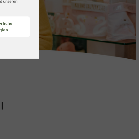
d unseren
rliche
gien
l