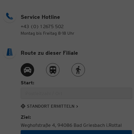
Service Hotline
+43 (0) 1 2675 502
Montag bis Freitag 8-18 Uhr
Route zu dieser Filiale
Route per Auto
Route per Zug
Route zu Fuß
Start:
STANDORT ERMITTELN
Ziel:
Weghofstraße 4, 94086 Bad Griesbach i.Rottal