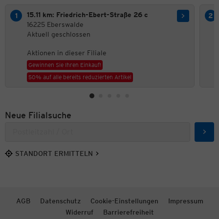
15.11 km: Friedrich-Ebert-Straße 26 c
16225 Eberswalde
Aktuell geschlossen
Aktionen in dieser Filiale
Gewinnen Sie Ihren Einkauf!
50% auf alle bereits reduzierten Artikel
Neue Filialsuche
Such
STANDORT ERMITTELN
AGB
Datenschutz
Cookie-Einstellungen
Impressum
Widerruf
Barrierefreiheit