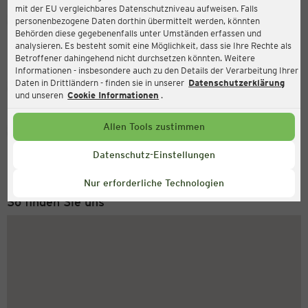
mit der EU vergleichbares Datenschutzniveau aufweisen. Falls
Ernsting's family
personenbezogene Daten dorthin übermittelt werden, könnten
Behörden diese gegebenenfalls unter Umständen erfassen und
Königstraße 6, 16259 Bad Freienwalde (Oder)
analysieren. Es besteht somit eine Möglichkeit, dass sie Ihre Rechte als
Betroffener dahingehend nicht durchsetzen könnten. Weitere
Informationen - insbesondere auch zu den Details der Verarbeitung Ihrer
Daten in Drittländern - finden sie in unserer
Datenschutzerklärung
Geschlossen
Aktuell:
und unseren
Cookie Informationen
.
Allen Tools zustimmen
Service Hotline
+43 (0) 1 2675 502
Datenschutz-Einstellungen
Montag bis Freitag 8-18 Uhr
Nur erforderliche Technologien
So finden Sie uns