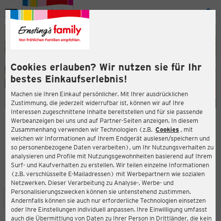
Menü
ießen
ießen
Cookies erlauben? Wir nutzen sie für Ihr
bestes Einkaufserlebnis!
Machen sie Ihren Einkauf persönlicher. Mit Ihrer ausdrücklichen
Zustimmung, die jederzeit widerrufbar ist, können wir auf Ihre
Interessen zugeschnittene Inhalte bereitstellen und für sie passende
en
Werbeanzeigen bei uns und auf Partner-Seiten anzeigen. In diesem
Zusammenhang verwenden wir Technologien (z.B.
Cookies
, mit
ERNSTING'S FAMILY FILIALE
welchen wir Informationen auf Ihrem Endgerät auslesen/speichern und
Königstraße 6
so personenbezogene Daten verarbeiten), um Ihr Nutzungsverhalten zu
16259 Bad Freienwalde (Oder)
analysieren und Profile mit Nutzungsgewohnheiten basierend auf Ihrem
Surf- und Kaufverhalten zu erstellen. Wir teilen einzelne Informationen
(z.B. verschlüsselte E-Mailadressen) mit Werbepartnern wie sozialen
4,2
ießen
Bewertung:
Netzwerken. Dieser Verarbeitung zu Analyse-, Werbe- und
Personalisierungszwecken können sie untenstehend zustimmen.
STANDORT
SERVICES
SORTIMENT
AKTIONEN
Andernfalls können sie auch nur erforderliche Technologien einsetzen
oder Ihre Einstellungen individuell anpassen. Ihre Einwilligung umfasst
auch die Übermittlung von Daten zu Ihrer Person in Drittländer, die kein